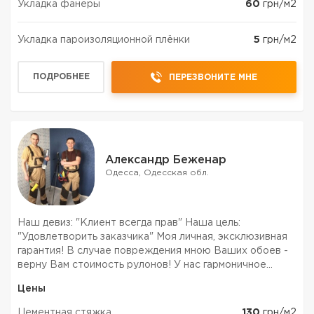
Укладка фанеры
60
грн/м2
Укладка пароизоляционной плёнки
5
грн/м2
ПОДРОБНЕЕ
ПЕРЕЗВОНИТЕ МНЕ
Александр Беженар
Одесса, Одесская обл.
Наш девиз: "Клиент всегда прав" Наша цель:
"Удовлетворить заказчика" Моя личная, эксклюзивная
гарантия! В случае повреждения мною Ваших обоев -
верну Вам стоимость рулонов! У нас гармоничное
сочетание цены и качества. Зачем платить больше?!
Цены
Звоните! Мы работаем на территории всей Одесской
области...
Цементная стяжка
130
грн/м2