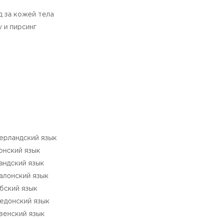
д за кожей тела
у и пирсинг
ерландский язык
онский язык
андский язык
алонский язык
бский язык
едонский язык
венский язык