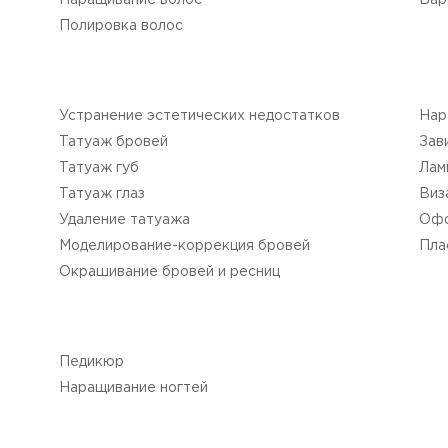
Наращивание волос
Бар
Полировка волос
Устранение эстетических недостатков
Нар
Татуаж бровей
Зав
Татуаж губ
Лам
Татуаж глаз
Виз
Удаление татуажа
Офо
Моделирование-коррекция бровей
Пла
Окрашивание бровей и ресниц
Педикюр
Наращивание ногтей