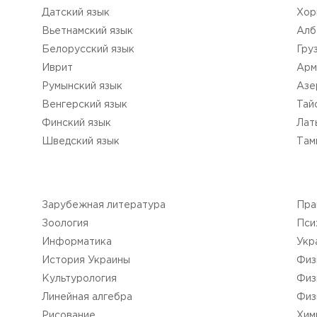
Датский язык
Xор
Вьетнамский язык
Aлб
Белорусский язык
Гру
Иврит
Арм
Румынский язык
Aзе
Венгерский язык
Тай
Финский язык
Лат
Шведский язык
Tам
Зарубежная литература
Пра
Зоология
Пси
Информатика
Укр
История Украины
Физ
Культурология
Физ
Линейная алгебра
Физ
Рисование
Хим