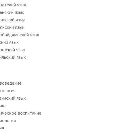
ватский язык
анский язык
зинский язык
янский язык
рбайджанский язык
ский язык
ышский язык
ильский язык
воведение
хология
аинский язык
ика
ическое воспитание
иология
ия