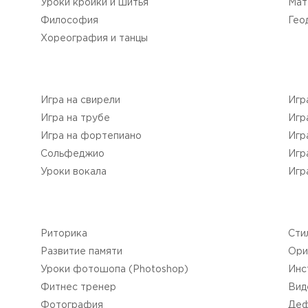
Уроки кройки и шитья
Мат
Философия
Гео
Хореография и танцы
Игра на свирели
Игр
Игра на трубе
Игр
Игра на фортепиано
Игр
Сольфеджио
Игр
Уроки вокала
Игр
Риторика
Сти
Развитие памяти
Ори
Уроки фотошопа (Photoshop)
Инс
Фитнес тренер
Вид
Фотография
Деф