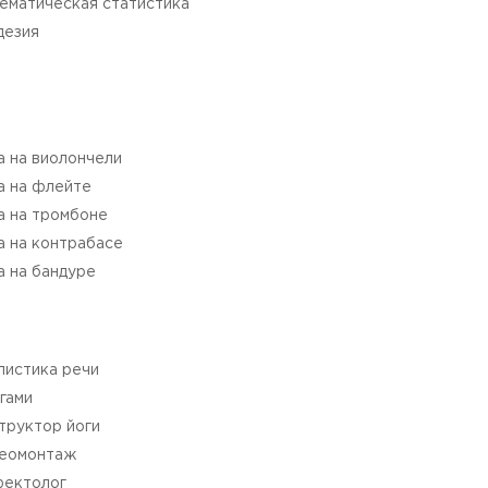
ематическая статистика
дезия
а на виолончели
а на флейте
а на тромбоне
а на контрабасе
а на бандуре
листика речи
гами
труктор йоги
еомонтаж
ектолог