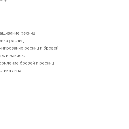
бер
ащивание ресниц
ивка ресниц
инирование ресниц и бровей
аж и макияж
рмление бровей и ресниц
стика лица