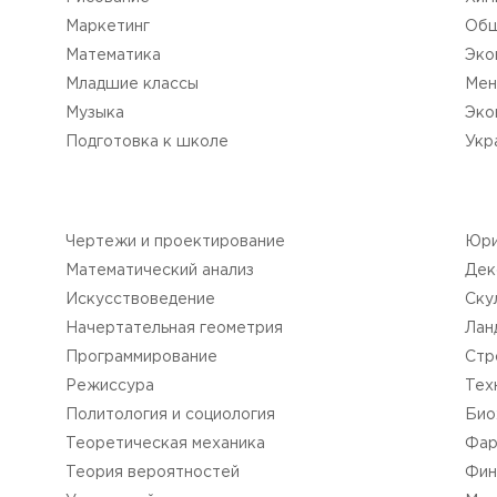
Маркетинг
Общ
Математика
Эко
Младшие классы
Мен
Музыка
Эко
Подготовка к школе
Укр
Чертежи и проектирование
Юри
Математический анализ
Дек
Искусствоведение
Cку
Начертательная геометрия
Лан
Программирование
Cтр
Режиссура
Тех
Политология и социология
Био
Теоретическая механика
Фар
Теория вероятностей
Фин