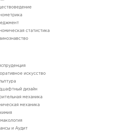
ествоведение
нометрика
еджмент
номическая статистика
аинознавство
спруденция
оративное искусство
льптура
дшафтный дизайн
оительная механика
ническая механика
химия
макология
ансы и Аудит