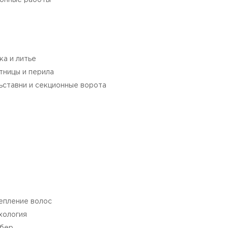
онные работы
ка и литье
тницы и перила
ьставни и секционные ворота
епление волос
хология