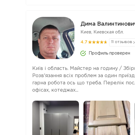
Дима Валинтинови
Киев, Киевская обл.
4.7
11 отзывов
Профиль проверен
Київ і область. Майстер на годину / Збір
Розв'язання всіх проблем за один приїзд
гарна робота ось що треба. Перелік посл
офісах, котеджах...