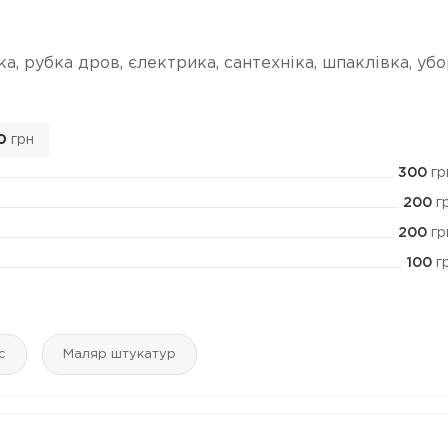
а, рубка дров, єлектрика, сантехніка, шпаклівка, уб
0
грн
300
гр
200
г
200
гр
100
г
с
Маляр штукатур