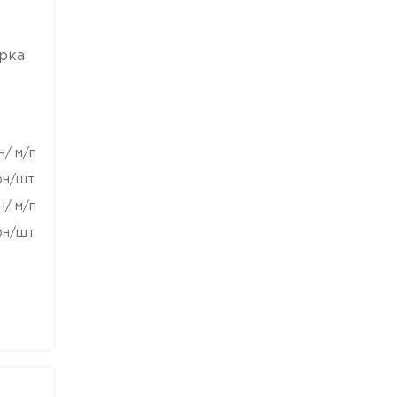
орка
н/ м/п
рн/шт.
н/ м/п
рн/шт.