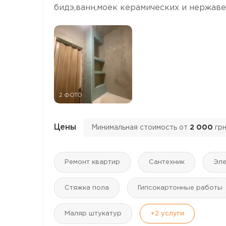
бидэ,ванн,моек керамических и нержаве
2 ФОТО
Цены
Минимальная стоимость от
2 000
гр
Ремонт квартир
Сантехник
Эле
Стяжка пола
Гипсокартонные работы
Маляр штукатур
+2
услуги