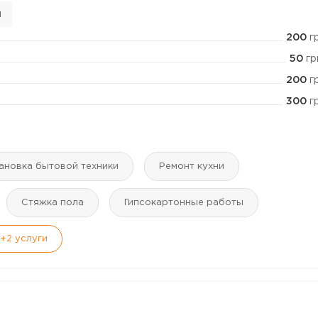
н
200
г
50
гр
200
г
300
г
ановка бытовой техники
Ремонт кухни
Стяжка пола
Гипсокартонные работы
+2
услуги