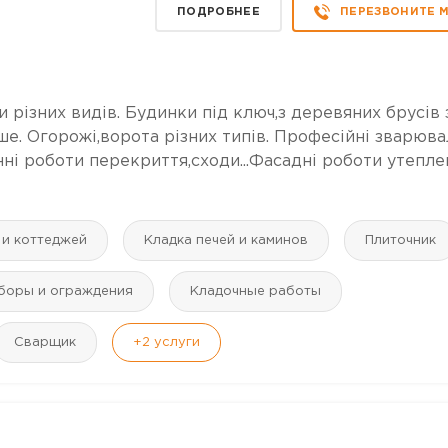
ПОДРОБНЕЕ
ПЕРЕЗВОНИТЕ 
 різних видів. Будинки під ключ,з деревяних брусів 
нше. Огорожі,ворота різних типів. Професійні зварюва
онні роботи перекриття,сходи...Фасадні роботи утепле
 и коттеджей
Кладка печей и каминов
Плиточник
аборы и ограждения
Кладочные работы
Сварщик
+2
услуги