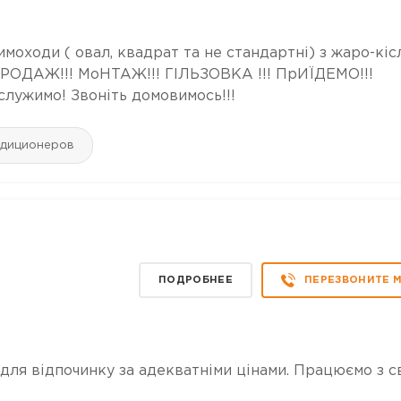
оходи ( овал, квадрат та не стандартні) з жаро-кіс
. ПРОДАЖ!!! МоНТАЖ!!! ГІЛЬЗОВКА !!! ПрИЇДЕМО!!!
служимо! Звоніть домовимось!!!
ндиционеров
ПОДРОБНЕЕ
ПЕРЕЗВОНИТЕ 
 для відпочинку за адекватніми цінами. Працюємо з с