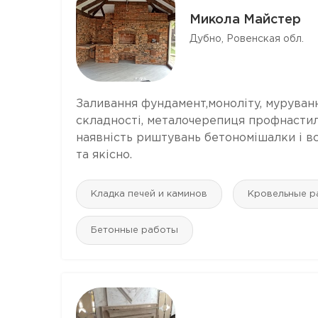
Микола Майстер
Дубно, Ровенская обл.
Заливання фундамент,моноліту, муруванн
складності, металочерепиця профнастил
наявність риштувань бетономішалки і вс
та якісно.
Кладка печей и каминов
Кровельные р
Бетонные работы