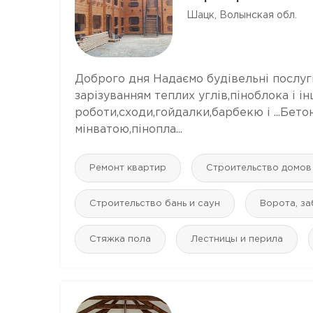
Шацк, Волынская обл.
Доброго дня Надаємо будівельні послуги
зарізуванням теплих углів,піноблока і і
роботи,сходи,гойдалки,барбекю і ...Бет
мінватою,пінопла...
Ремонт квартир
Строительство домов
Строительство бань и саун
Ворота, з
Стяжка пола
Лестницы и перила