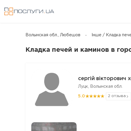
Волынская обл., Любешов
Інше / Кладка печ
Кладка печей и каминов в го
сергій вікторович 
Луцк, Волынская обл.
5.0
2 отзыва