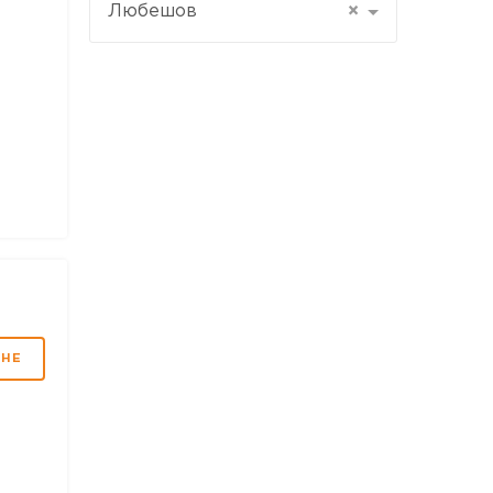
Любешов
×
МНЕ