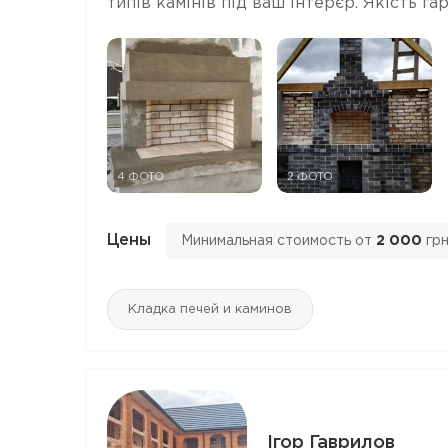
типів камінів під ваш інтерєр. Якість га
4 ФОТО
2 ФОТО
Цены
Минимальная стоимость от
2 000
гр
Кладка печей и каминов
Ігор Гаврилов