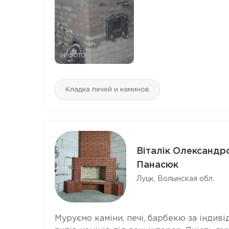
14 ФОТО
Кладка печей и каминов
Віталік Олександр
Панасюк
Луцк, Волынская обл.
Муруємо каміни, печі, барбекю за індив