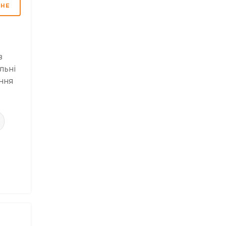
МНЕ
з
льні
ння