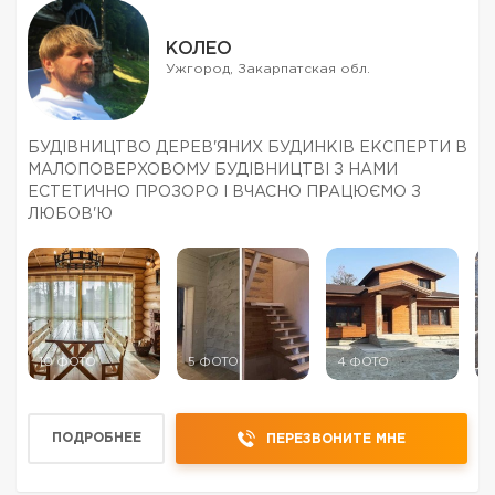
КОЛЕО
Ужгород, Закарпатская обл.
БУДІВНИЦТВО ДЕРЕВ'ЯНИХ БУДИНКІВ ЕКСПЕРТИ В
МАЛОПОВЕРХОВОМУ БУДІВНИЦТВІ З НАМИ
ЕСТЕТИЧНО ПРОЗОРО І ВЧАСНО ПРАЦЮЄМО З
ЛЮБОВ'Ю
10 ФОТО
5 ФОТО
4 ФОТО
5
ПОДРОБНЕЕ
ПЕРЕЗВОНИТЕ МНЕ