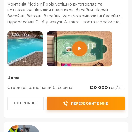
Компанія ModernPools успішно виготовляє та
встановлює під ключ пластикові басейни, пісочні
басейни, бетонні басейни, керамо композитні басейни,
гідромасажні СПА джакузі. А також постачає захисне
накриття, солярну плівку, теплові насоси для басейнів,
огорожі для зовнішніх басейнів, інше обладнання...
23 ФОТО
Цены
Строительство чаши бассейна
120 000
грн/шт.
ПОДРОБНЕЕ
ПЕРЕЗВОНИТЕ МНЕ