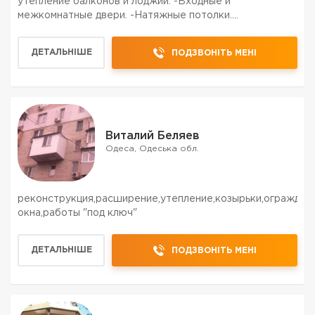
утепление балконов и лоджий. -Входные и
межкомнатные двери. -Натяжные потолки.
-Светодиодное освещение. -Изготовление
маталлоконструкций. -Жалюзи и роллеты всех видов.
ДЕТАЛЬНІШЕ
ПОДЗВОНІТЬ МЕНІ
-Подоконники, отливы, козырьки. Опыт работы б...
Виталий Беляев
Одеса, Одеська обл.
реконструкция,расширение,утепление,козырьки,ограждения
окна,работы "под ключ"
ДЕТАЛЬНІШЕ
ПОДЗВОНІТЬ МЕНІ