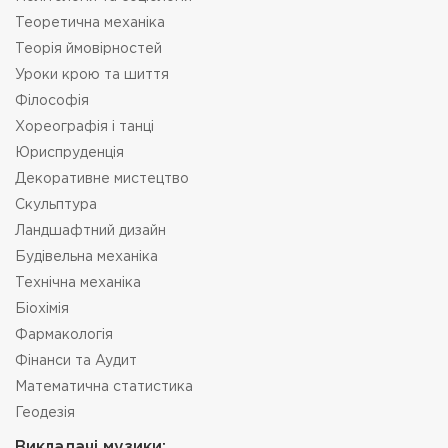
Теоретична механіка
Теорія ймовірностей
Уроки крою та шиття
Філософія
Хореографія і танці
Юриспруденція
Декоративне мистецтво
Скульптура
Ландшафтний дизайн
Будівельна механіка
Технічна механіка
Біохімія
Фармакологія
Фінанси та Аудит
Математична статистика
Геодезія
Викладачі музики: