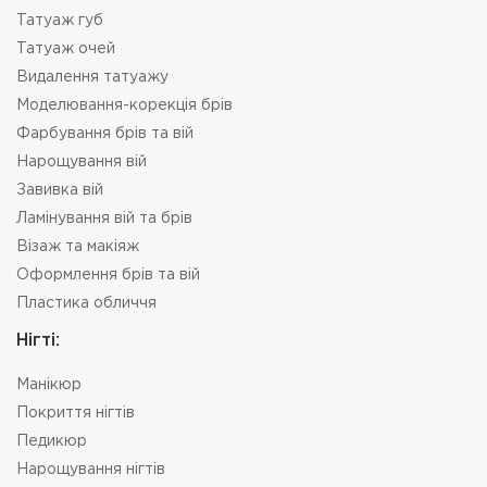
Татуаж губ
Татуаж очей
Видалення татуажу
Моделювання-корекція брів
Фарбування брів та вій
Нарощування вій
Завивка вій
Ламінування вій та брів
Візаж та макіяж
Оформлення брів та вій
Пластика обличчя
Нігті:
Манікюр
Покриття нігтів
Педикюр
Нарощування нігтів