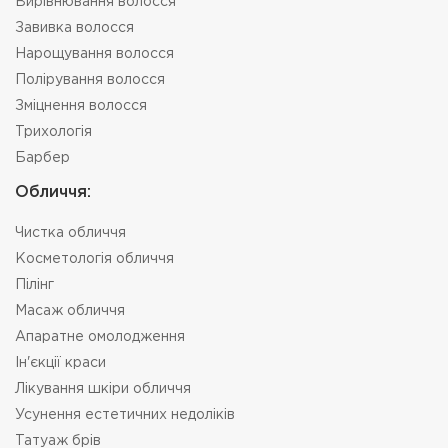
Вирівнювання волосся
Завивка волосся
Нарощування волосся
Полірування волосся
Зміцнення волосся
Трихологія
Барбер
Oбличчя:
Чистка обличчя
Косметологія обличчя
Пілінг
Масаж обличчя
Апаратне омолодження
Ін'єкції краси
Лікування шкіри обличчя
Усунення естетичних недоліків
Татуаж брів