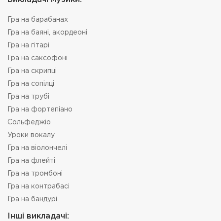
Гра на барабанах
Гра на баяні, акордеоні
Гра на гітарі
Гра на саксофоні
Гра на скрипці
Гра на сопілці
Гра на трубі
Гра на фортепіано
Сольфеджіо
Уроки вокалу
Гра на віолончелі
Гра на флейті
Гра на тромбоні
Гра на контрабасі
Гра на бандурі
Інші викладачі: