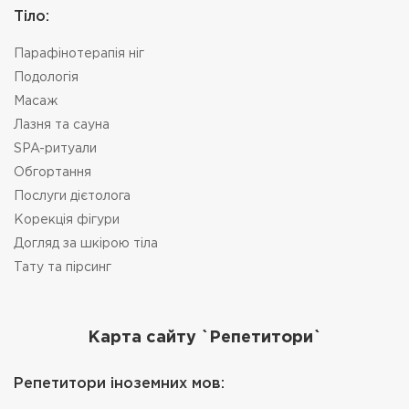
Тіло:
Парафінотерапія ніг
Подологія
Масаж
Лазня та сауна
SPA-ритуали
Обгортання
Послуги дієтолога
Корекція фігури
Догляд за шкірою тіла
Тату та пірсинг
Карта сайту `Репетитори`
Репетитори іноземних мов: