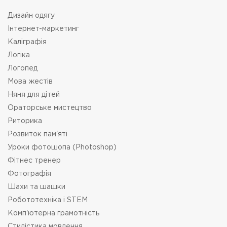
Дизайн одягу
Інтернет-маркетинг
Каліграфія
Логіка
Логопед
Мова жестів
Няня для дітей
Ораторське мистецтво
Риторика
Розвиток пам'яті
Уроки фотошопа (Photoshop)
Фітнес тренер
Фотографія
Шахи та шашки
Робототехніка i STEM
Комп'ютерна грамотність
Стилістика мовлення