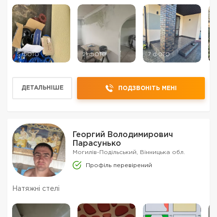
5 ФОТО
21 ФОТО
7 ФОТО
7
ДЕТАЛЬНІШЕ
ПОДЗВОНІТЬ МЕНІ
Георгий Володимирович
Парасунько
Могилів-Подільський, Вінницька обл.
Профіль перевірений
Натяжні стелі