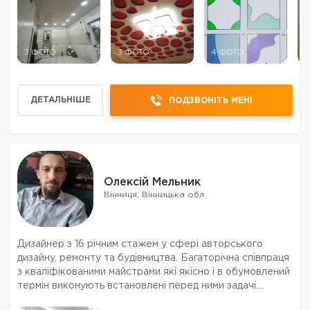
3 ФОТО
3 ФОТО
4 ФОТО
3
ДЕТАЛЬНІШЕ
ПОДЗВОНІТЬ МЕНІ
Олексій Мельник
Вінниця, Вінницька обл.
Дизайнер з 16 річним стажем у сфері авторського
дизайну, ремонту та будівництва. Багаторічна співпраця
з кваліфікованими майстрами які якісно і в обумовлений
термін виконують встановлені перед ними задачі.
Постійна налагоджена співпраця з постачальниками