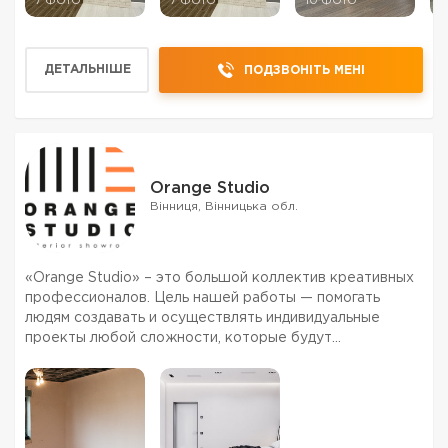
7 ФОТО
7 ФОТО
10 ФОТО
9
ДЕТАЛЬНІШЕ
ПОДЗВОНІТЬ МЕНІ
Orange Studio
Вінниця, Вінницька обл.
«Orange Studio» – это большой коллектив креативных
профессионалов. Цель нашей работы — помогать
людям создавать и осуществлять индивидуальные
проекты любой сложности, которые будут
максимально комфортными и практичными, а главное
полностью соответствовать требованием заказчика.