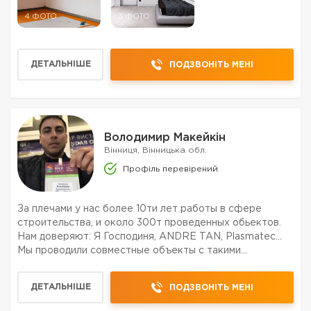
4 ФОТО
3 ФОТО
ДЕТАЛЬНІШЕ
ПОДЗВОНІТЬ МЕНІ
Володимир Макейкін
Вінниця, Вінницька обл.
Профіль перевірений
За плечами у нас более 10ти лет работы в сфере
строительства, и около 300т проведенных обьектов.
Нам доверяют: Я Господиня, ANDRE TAN, Plasmatec...
Мы проводили совместные объекты с такими
дизайнерами/дизайн студиями: Алина Скомаровская
"Эксклюзив Дизайн", KOROVAI architects, VIP-
ДЕТАЛЬНІШЕ
ПОДЗВОНІТЬ МЕНІ
територія клуб д...