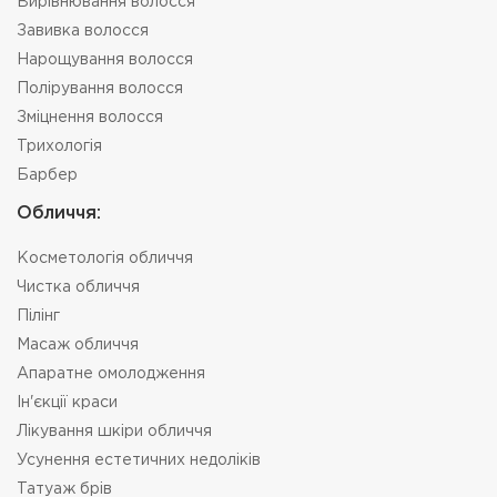
Вирівнювання волосся
Завивка волосся
Нарощування волосся
Полірування волосся
Зміцнення волосся
Трихологія
Барбер
Oбличчя:
Косметологія обличчя
Чистка обличчя
Пілінг
Масаж обличчя
Апаратне омолодження
Ін'єкції краси
Лікування шкіри обличчя
Усунення естетичних недоліків
Татуаж брів