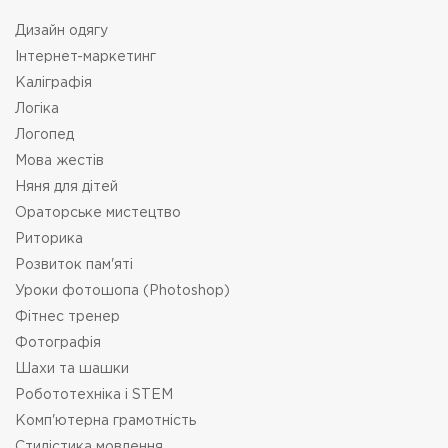
Дизайн одягу
Інтернет-маркетинг
Каліграфія
Логіка
Логопед
Мова жестів
Няня для дітей
Ораторське мистецтво
Риторика
Розвиток пам'яті
Уроки фотошопа (Photoshop)
Фітнес тренер
Фотографія
Шахи та шашки
Робототехніка i STEM
Комп'ютерна грамотність
Стилістика мовлення