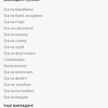
Гра на барабанах
Гра на баяні, акордеоні
Гра на гітарі
Гра на саксофоні
Гра на скрипці
Гра на сопілці
Гра на трубі
Гра на фортепіано
Сольфеджіо
Уроки вокалу
Гра на віолончелі
Гра на флейті
Гра на тромбоні
Гра на контрабасі
Гра на бандурі
Інші викладачі: