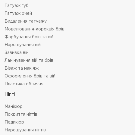
Татуаж губ
Татуаж очей
Видалення татуажу
Моделювання-корекція брів
Фарбування брів та вій
Нарощування вій
Завивка вій
Ламінування вій та брів
Візаж та макіяж
Оформлення брів та вій
Пластика обличчя
Нігті:
Манікюр
Покриття нігтів
Педикюр
Нарощування нігтів