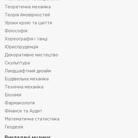
Теоретична механіка
Теорія ймовірностей
Уроки крою та шиття
Філософія
Хореографія і танці
Юриспруденція
Декоративне мистецтво
Скульптура
Ландшафтний дизайн
Будівельна механіка
Технічна механіка
Біохімія
Фармакологія
Фінанси та Аудит
Математична статистика
Геодезія
Викладачі музики: