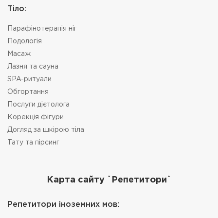
Тіло:
Парафінотерапія ніг
Подологія
Масаж
Лазня та сауна
SPA-ритуали
Обгортання
Послуги дієтолога
Корекція фігури
Догляд за шкірою тіла
Тату та пірсинг
Карта сайту `Репетитори`
Репетитори іноземних мов: