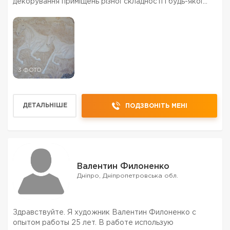
декорування приміщень різної складності і будь-якої
можливої ​​деталізації. Виконую багатофігурні композиції
із зображеннями людей, тварин. Робл...
3 ФОТО
ДЕТАЛЬНІШЕ
ПОДЗВОНІТЬ МЕНІ
Валентин Филоненко
Дніпро, Дніпропетровська обл.
Здравствуйте. Я художник Валентин Филоненко с
опытом работы 25 лет. В работе использую