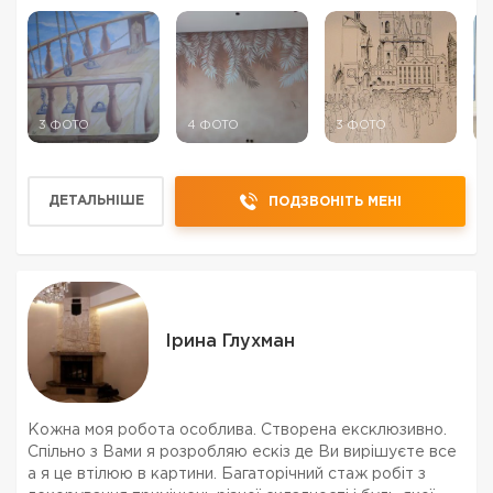
3 ФОТО
4 ФОТО
3 ФОТО
2
ДЕТАЛЬНІШЕ
ПОДЗВОНІТЬ МЕНІ
Ірина Глухман
Кожна моя робота особлива. Створена ексклюзивно.
Спільно з Вами я розробляю ескіз де Ви вирішуєте все
а я це втілюю в картини. Багаторічний стаж робіт з