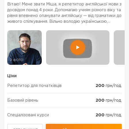
Вітаю! Мене звати Міша, я репетитор англійської мови з
досвідом понад 4 роки. Допомагаю учням різного віку та
рівня впевнено опанувати англійську — від граматики до
живого спілкування. Вільно володію українською,
російською, болгарською та французькою мовами, а
також маю базові знання польської. ...
2 ФОТО
Ціни
Репетитор для початківців
200
грн/год.
Базовий рівень
200
грн/год.
Спеціалізовані курси
200
грн/год.