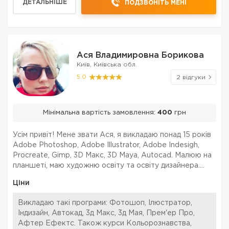
ДЕТАЛЬНІШЕ
ПОДЗВОНІТЬ МЕНІ
Ася Владимировна Борикова
Київ, Київська обл.
5.0
2 відгуки
Мінімальна вартість замовлення:
400
грн
Усім привіт! Мене звати Ася, я викладаю понад 15 років
Adobe Photoshop, Adobe Illustrator, Adobe Indesigh,
Procreate, Gimp, 3D Макс, 3D Maya, Autocad. Малюю на
планшеті, маю художню освіту та освіту дизайнера.
Спочатку я визначаю мету занять, тобто чому Ви хотіли
Ціни
б навчитися. Потім складаю індиві...
Викладаю такі програми: Фотошоп, Ілюстратор,
Індизайн, Автокад, 3д Макс, 3д Мая, Прем'ер Про,
Афтер Ефектс. Також курси Кольорознавства,