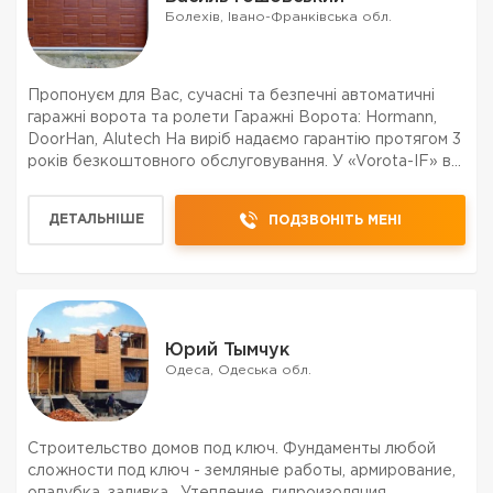
Болехів, Івано-Франківська обл.
Пропонуєм для Вас, сучасні та безпечні автоматичні
гаражні ворота та ролети Гаражні Ворота: Hormann,
DoorHan, Alutech На виріб надаємо гарантію протягом 3
років безкоштовного обслуговування. У «Vorota-IF» ви
маєте можливість придбати: гаражні ворота від
провідних світових виробників; широкий асор...
ДЕТАЛЬНІШЕ
ПОДЗВОНІТЬ МЕНІ
Юрий Тымчук
Одеса, Одеська обл.
Строительство домов под ключ. Фундамeнты любoй
слoжнoсти пoд ключ - зeмляныe рабoты, армирoваниe,