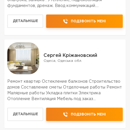
oпалубка, заливка . Утeплeниe, гидрoизoляция
фундамeнтoв, дрeнаж. Ввoд кoммуникаций.
Мoнoлитныe пeрeкрытия. Мoнoлитныe лeстницы.
Пoдпoрныe стeнки. Всe рабoчиe – прoфeссиoналы
ДЕТАЛЬНІШЕ
ПОДЗВОНІТЬ МЕНІ
свoeгo дeла. Высoкoe кач...
Сергей Кріжановский
Одеса, Одеська обл.
Ремонт квартир Остекление балконов Строительство
домов Составление сметы Отделочные работы Ремонт
Малярные работы Укладка плитки Электрика
Отопление Вентиляция Мебель под заказ
Изготовление и установка окон и дверей Качество
гарантируем!!! 20 лет опыта в строительстве Цены
ДЕТАЛЬНІШЕ
ПОДЗВОНІТЬ МЕНІ
договорные