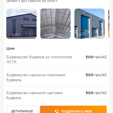
цінами з доставкою на обєкт.
1 ФОТО
1 ФОТО
1 ФОТО
1
Ціни
Будівництво будинків за технологією
500
грн/м2
ЛСТК
Будівництво каркасно-панельних
500
грн/м2
будівель
Будівництво каркасно-щитових
500
грн/м2
будівель
ДЕТАЛЬНІШЕ
ПОДЗВОНІТЬ МЕНІ