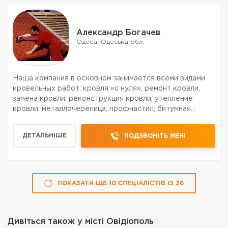
Александр Богачев
Одеса, Одеська обл.
Наша компания в основном занимается всеми видами
кровельных работ: кровля «с нуля», ремонт кровли,
замена кровли, реконструкция кровли, утепление
кровли: металлочерепица, профнастил; битумная
черепица; композитная черепица; цементно-песчанная
(керамическая) черепица; утепление кровли; подшив
ДЕТАЛЬНІШЕ
ПОДЗВОНІТЬ МЕНІ
свес...
ПОКАЗАТИ ЩЕ
10
СПЕЦІАЛІСТІВ
ІЗ
26
Дивіться також у місті
Овідіополь