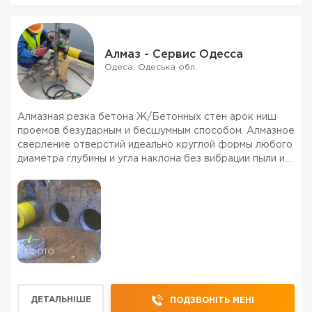
Алмаз - Сервис Одесса
Одеса, Одеська обл.
Алмазная резка бетона Ж/Бетонных стен арок ниш
проемов безударным и бесшумным способом. Алмазное
сверление отверстий идеально круглой формы любого
диаметра глубины и угла наклона без вибрации пыли и
шума в любом материале под различные коммуникации
и инженерные сети. Демонтаж и резка бетона желез...
1 ФОТО
ДЕТАЛЬНІШЕ
ПОДЗВОНІТЬ МЕНІ