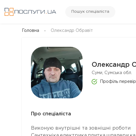
Пошук спеціаліста
Головна
Олександр Обравіт
Олександр О
Суми, Сумська обл.
Профіль переві
Про спеціаліста
Виконую внутрішні та зовнішні роботи
Сантехніка,електрика,плитка,шпалери,кар