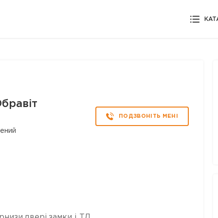
КАТ
бравіт
ПОДЗВОНІТЬ МЕНІ
рений
низи,двері,замки і ТД.