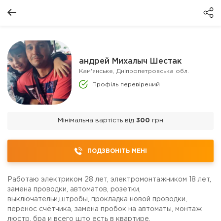
андрей Михалыч Шестак
Кам'янське, Дніпропетровська обл.
Профіль перевірений
Мінімальна вартість від
300
грн
ПОДЗВОНІТЬ МЕНІ
Работаю электриком 28 лет, электромонтажником 18 лет,
замена проводки, автоматов, розетки,
выключательи,штробы, прокладка новой проводки,
перенос счётчика, замена пробок на автоматы, монтаж
люстр, бра и всего што есть в квартире.