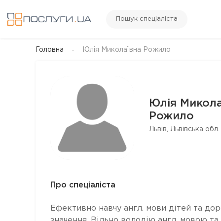
Пошук спеціаліста
Головна
Юлія Миколаївна Рожило
Юлія Микола
Рожило
Львів, Львівська обл.
Про спеціаліста
Ефективно навчу англ. мови дітей та дор
значення. Вільно володію англ. мовою та