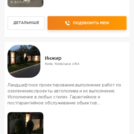
8 ФОТО
ДЕТАЛЬНІШЕ
ПОДЗВОНІТЬ МЕНІ
Инжир
Київ, Київська обл.
Ландшафтное проектирование,выполнение работ по
озеленению,проекты автополива и их выполнение.
Исполнение в любых стилях .Гарантийное и
постгарантийное обслуживание обьектов.
Ландшафтный дизайнер с 10 летним стажем.Более 100
обьектов.Работали в разных областях страны и за
рубежом.Недорого.Торг уме...