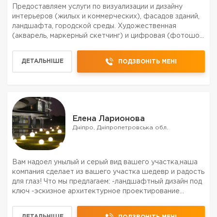
Предоставляем услуги по визуализации и дизайну
интерьеров (жилых и коммерческих), фасадов зданий,
ландшафта, городской среды. Художественная
(акварель, маркерный скетчинг) и цифровая (фотошоп,
диджитал пэинт на планшете) визуализация.
ДЕТАЛЬНІШЕ
ПОДЗВОНІТЬ МЕНІ
Елена Ларионова
Дніпро, Дніпропетровська обл.
Вам надоел унылый и серый вид вашего участка,наша
компания сделает из вашего участка шедевр и радость
для глаз! Что мы предлагаем: -ландшафтный дизайн под
ключ -эскизное архитектурное проектирование
-визуализация -качество и авторский надзор
-персональный проект вашего участка,которого не
ДЕТАЛЬНІШЕ