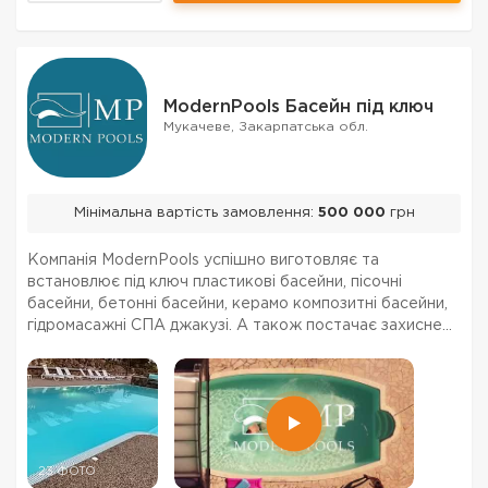
ModernPools Басейн під ключ
Мукачеве, Закарпатська обл.
Мінімальна вартість замовлення:
500 000
грн
Компанія ModernPools успішно виготовляє та
встановлює під ключ пластикові басейни, пісочні
басейни, бетонні басейни, керамо композитні басейни,
гідромасажні СПА джакузі. А також постачає захисне
накриття, солярну плівку, теплові насоси для басейнів,
огорожі для зовнішніх басейнів, інше обладнання...
23 ФОТО