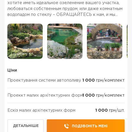
хотите иметь идеальное озеленение вашего участка,
любоваться собственным прудом, или даже комнатным
водопадом по стеклу – ОБРАЩАЙТЕСЬ к нам, и мы
осуществим любые ваши пожелания! Команда
профессионалов предлагает широкий спектр услуг, а
многолетний опыт ...
2 ФОТО
1 ФОТО
4 ФОТО
4
Ціни
Проектування системи автополиву
1 000
грн/комплект
Проеккт малих архітектурних форм
1 000
грн/комплект
Ескіз малих архітектурних форм
1 000
грн/шт.
ДЕТАЛЬНІШЕ
ПОДЗВОНІТЬ МЕНІ