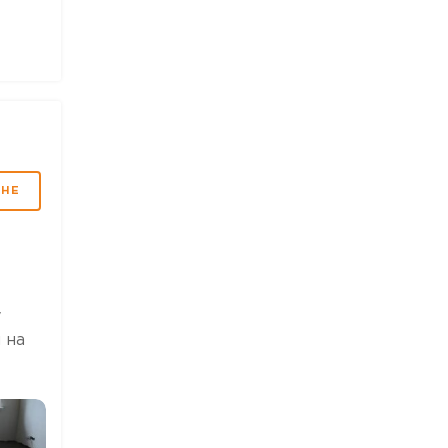
МНЕ
у
 на