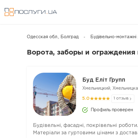
Одесская обл., Болград
Будівельно-монтажні
Ворота, заборы и ограждения 
Буд Еліт Групп
Хмельницкий, Хмельницка
5.0
1 отзыв
Профиль проверен
Будівельні, фасадні, покрівельні роботи.
Матеріали за гуртовими цінами з достав