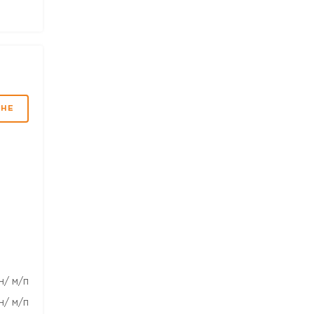
МНЕ
н/ м/п
н/ м/п