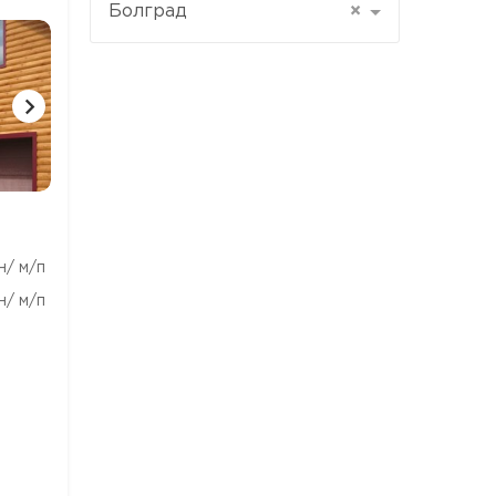
Болград
×
1 ФОТО
1 ФОТО
1 ФОТ
н/ м/п
н/ м/п