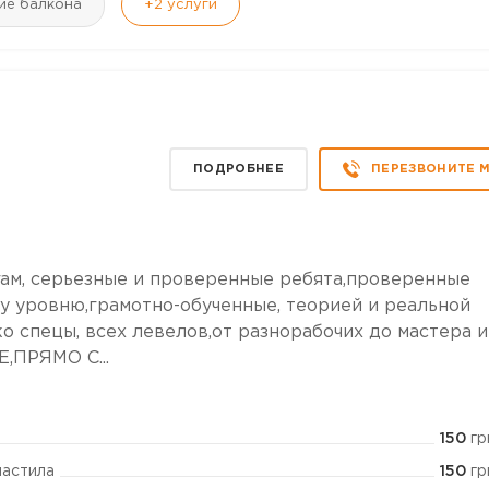
ие балкона
+2
услуги
ПОДРОБНЕЕ
ПЕРЕЗВОНИТЕ 
ам, серьезные и проверенные ребята,проверенные
у уровню,грамотно-обученные, теорией и реальной
о спецы, всех левелов,от разнорабочих до мастера и
ПРЯМО С...
150
гр
150
гр
настила