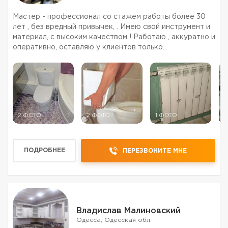
Мастер - профессионал со стажем работы более 30
лет , без вредный привычек, . Имею свой инструмент и
материал, с высоким качеством ! Работаю , аккуратно и
оперативно, оставляю у клиентов только
положительные эмоции, в комфортных условиях, не
потраченными деньгами на ветер и европейским
качеством ...
2 ФОТО
2 ФОТО
1 ФОТО
1
ПОДРОБНЕЕ
ПЕРЕЗВОНИТЕ МНЕ
Владислав Малиновский
Одесса, Одесская обл.