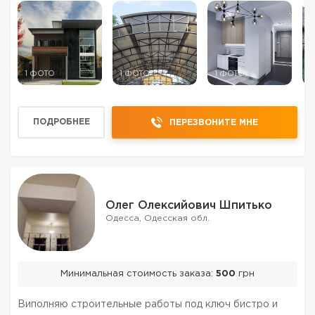
индивидуальный подход, гарантия качества. На рынке
ремонтно-стро...
1 ФОТО
1 ФОТО
1 ФОТО
1
ПОДРОБНЕЕ
ПЕРЕЗВОНИТЕ МНЕ
Олег Олексийович Шпитько
Одесса, Одесская обл.
Минимальная стоимость заказа:
500
грн
Виполняю строительные работы под ключ бистро и