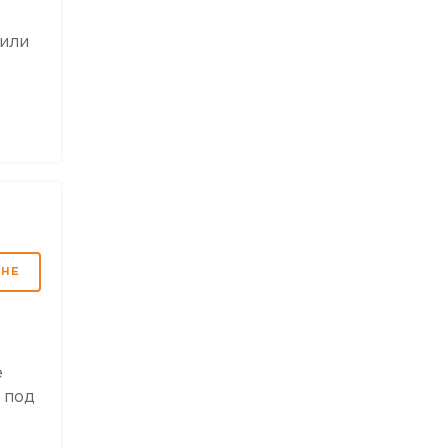
 или
МНЕ
е
 под