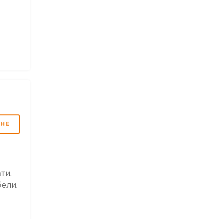
МНЕ
ти.
ели.