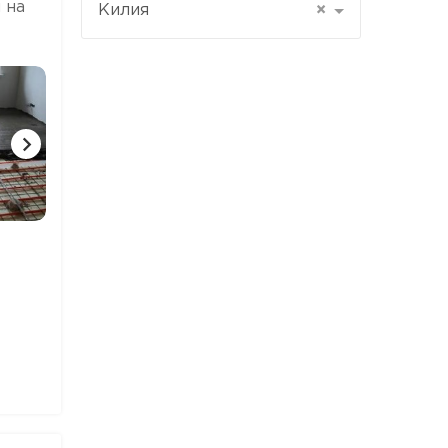
 на
Килия
×
1 ФОТО