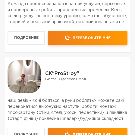
Команда профессионалов к вашим услугам, серьезные
и проверенные ребята,проверенные временем. Весь
спектр услуг по высшему уровню,грамотно-обученные,
теорией и реальной практикой, дипломированные и не
только спецы, всех левелов,от разнорабочих до
мастера и прораба. ЗВОНИТЕ БЕЗ СОМНЕНИЙ
ПОДРОБНЕЕ
ПЕРЕЗВОНИТЕ МНЕ
УЖЕ,ПРЯМО С...
CK”ProStroy”
Балта, Одесская обл.
наш девіз - <очі бояться, а руки роблять> можете самі
переконатися виконуємо наступні роботи: монтаж
гіпсокартону {стіни, стелі, укоси, перестінки} шпаклівка
{старт, фініш} поклейка шпалер {будь-якої складності}
укладання плитки {підлога, стіни, укоси, фартух}
укладання ламінату {підлога, с...
ПОДРОБНЕЕ
ПЕРЕЗВОНИТЕ МНЕ