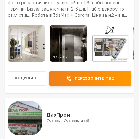
фото реалістичних візуалізацій по ТЗ в обговорені
терміни. Візуалізація кімнати 2-3 дні. Підбір декору по
стилістиці. Робота в 3dsMax + Corona. Ціна за м2 - від
250 грн/м2.
9 ФОТО
4 ФОТО
6 ФОТО
9
ПОДРОБНЕЕ
ПЕРЕЗВОНИТЕ МНЕ
ДахПром
Одесса, Одесская обл.