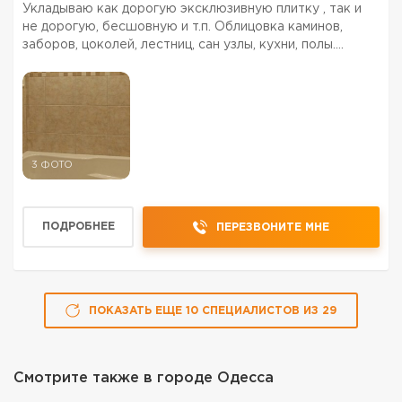
Укладываю как дорогую эксклюзивную плитку , так и
не дорогую, бесшовную и т.п. Облицовка каминов,
заборов, цоколей, лестниц, сан узлы, кухни, полы.
Отверстия в плитке, запил углов под 45 град. Делаю
как тонкий в 1 мм шов, так и 2 мм с выделением шва.
Подг...
3 ФОТО
ПОДРОБНЕЕ
ПЕРЕЗВОНИТЕ МНЕ
ПОКАЗАТЬ ЕЩЕ
10
СПЕЦИАЛИСТОВ
ИЗ
29
Смотрите также в городе
Одесса