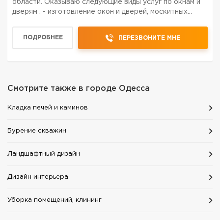
области. Оказываю следующие виды услуг по окнам и
дверям : - изготовление окон и дверей, москитных
сеток и стеклопакетов; - расширение балконов -
регулировка окон и дверей - смазка фурнитуры -
ПОДРОБНЕЕ
ПЕРЕЗВОНИТЕ МНЕ
замена...
Смотрите также в городе
Одесса
Кладка печей и каминов
Бурение скважин
Ландшафтный дизайн
Дизайн интерьера
Уборка помещений, клининг