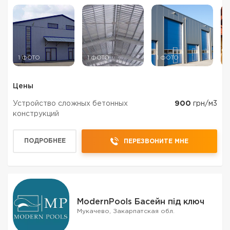
1 ФОТО
1 ФОТО
1 ФОТО
1
Цены
Устройство сложных бетонных
900
грн/м3
конструкций
ПОДРОБНЕЕ
ПЕРЕЗВОНИТЕ МНЕ
ModernPools Басейн під ключ
Мукачево, Закарпатская обл.