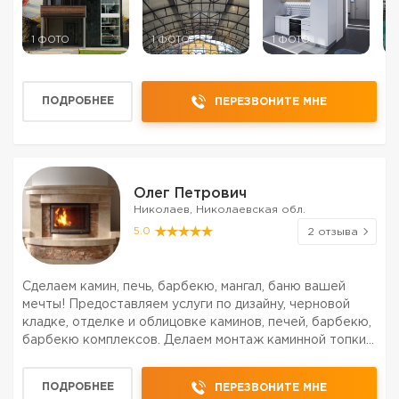
1 ФОТО
1 ФОТО
1 ФОТО
1
ПОДРОБНЕЕ
ПЕРЕЗВОНИТЕ МНЕ
Олег Петрович
Николаев, Николаевская обл.
5.0
2 отзыва
Сделаем камин, печь, барбекю, мангал, баню вашей
мечты! Предоставляем услуги по дизайну, черновой
кладке, отделке и облицовке каминов, печей, барбекю,
барбекю комплексов. Делаем монтаж каминной топки и
дымохода. Осуществляем также реконструкцию и
ремонт. Всю необходимую работу выполняем быстро
ПОДРОБНЕЕ
ПЕРЕЗВОНИТЕ МНЕ
че...