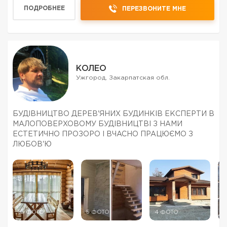
ПОДРОБНЕЕ
ПЕРЕЗВОНИТЕ МНЕ
КОЛЕО
Ужгород, Закарпатская обл.
БУДІВНИЦТВО ДЕРЕВ'ЯНИХ БУДИНКІВ ЕКСПЕРТИ В
МАЛОПОВЕРХОВОМУ БУДІВНИЦТВІ З НАМИ
ЕСТЕТИЧНО ПРОЗОРО І ВЧАСНО ПРАЦЮЄМО З
ЛЮБОВ'Ю
10 ФОТО
5 ФОТО
4 ФОТО
5