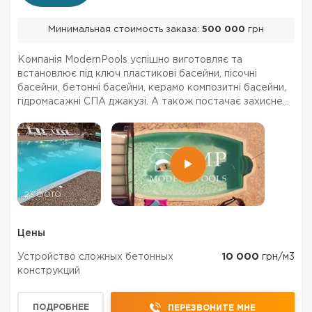
Минимальная стоимость заказа:
500 000
грн
Компанія ModernPools успішно виготовляє та
встановлює під ключ пластикові басейни, пісочні
басейни, бетонні басейни, керамо композитні басейни,
гідромасажні СПА джакузі. А також постачає захисне
накриття, солярну плівку, теплові насоси для басейнів,
огорожі для зовнішніх басейнів, інше обладнання...
23 ФОТО
Цены
Устройство сложных бетонных
10 000
грн/м3
конструкций
ПОДРОБНЕЕ
ПЕРЕЗВОНИТЕ МНЕ