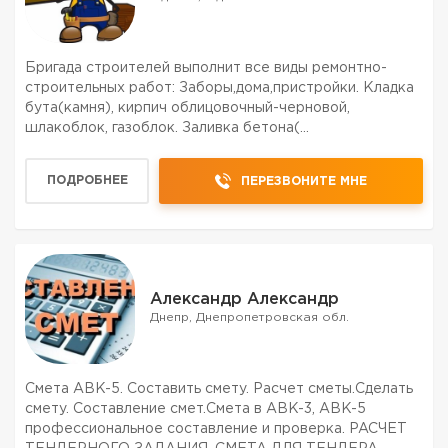
Бригада строителей выполнит все виды ремонтно-
строительных работ: Заборы,дома,пристройки. Кладка
бута(камня), кирпич облицовочный-черновой,
шлакоблок, газоблок. Заливка бетона(
фундамент,армопояс,стяжка) Все виды кровельных
работ: Одно скатные,двух скатные ,четырех
ПОДРОБНЕЕ
ПЕРЕЗВОНИТЕ МНЕ
скатные,мансандры,подшивы,водос...
Александр Александр
Днепр, Днепропетровская обл.
Смета АВК-5. Составить смету. Расчет сметы.Сделать
смету. Составление смет.Смета в АВК-3, АВК-5
профессиональное составление и проверка. РАСЧЕТ