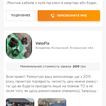
-Монтаж кабелів з нуля під ключ в квартирі або будинку
-Ремонт розеток вмикачів -монтаж додаткового
освітлення або розеток -Монтаж світильників і т....
ПОДРОБНЕЕ
ПЕРЕЗВОНИТЕ МНЕ
VeloFix
Владимир-Волынский, Волынская обл.
Минимальная стоимость заказа:
200
грн
Всім привіт! Ремонтую ваші велосипеди, ще з 2015
року, гарантую порядність, чесність, ціну нижче ринку і
те, що ви будете приїздити лише на планові ТО а не
після того, як щось ремонтоване зламалось) Запрошую
у свою майстерню *VeloFix*