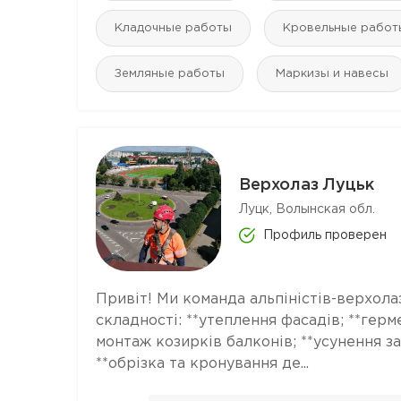
Кладочные работы
Кровельные работ
Земляные работы
Маркизы и навесы
Верхолаз Луцьк
Луцк, Волынская обл.
Профиль проверен
Привіт! Ми команда альпіністів-верхолаз
складності: **утеплення фасадів; **герм
монтаж козирків балконів; **усунення за
**обрізка та кронування де...