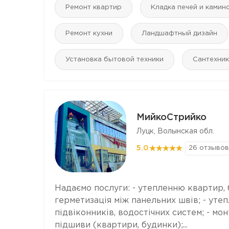
Ремонт квартир
Кладка печей и камин
Ремонт кухни
Ландшафтный дизайн
Установка бытовой техники
Сантехник
МийкоСтрийко
Луцк, Волынская обл.
5.0
26 отзывов
Надаємо послуги: - утепленню квартир, б
герметизація між панельних швів; - утеп
підвіконників, водостічних систем; - м
підшиви (квартири, будинки);...