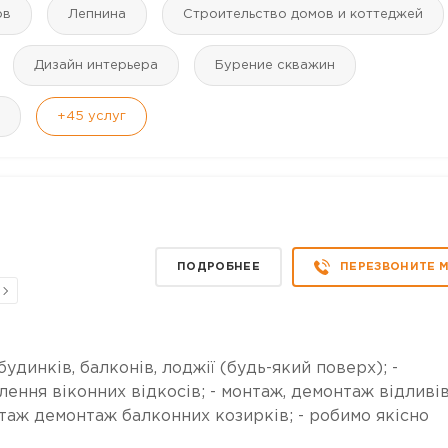
ов
Лепнина
Строительство домов и коттеджей
Дизайн интерьера
Бурение скважин
+45
услуг
ПОДРОБНЕЕ
ПЕРЕЗВОНИТЕ 
удинків, балконів, лоджії (будь-який поверх); -
лення віконних відкосів; - монтаж, демонтаж відливів
онтаж демонтаж балконних козирків; - робимо якісно