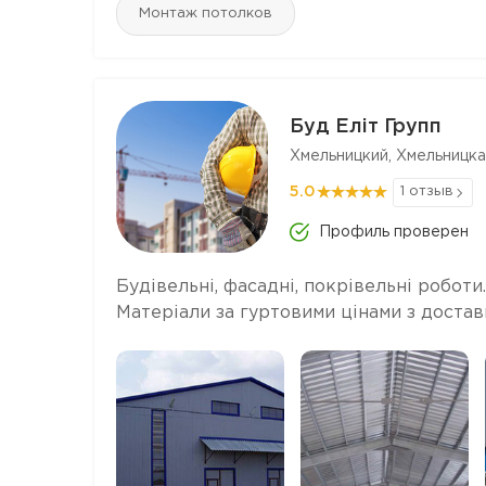
Монтаж потолков
Буд Еліт Групп
Хмельницкий, Хмельницка
5.0
1 отзыв
Профиль проверен
Будівельні, фасадні, покрівельні роботи.
Матеріали за гуртовими цінами з достав