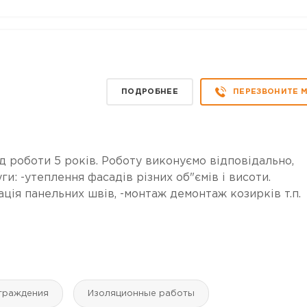
ПОДРОБНЕЕ
ПЕРЕЗВОНИТЕ 
ід роботи 5 років. Роботу виконуємо відповідально,
ги: -утеплення фасадів різних об"ємів і висоти.
ація панельних швів, -монтаж демонтаж козирків т.п.
ограждения
Изоляционные работы