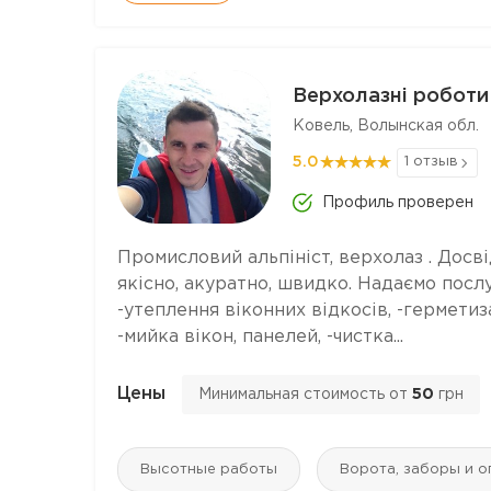
Верхолазні роботи
Ковель, Волынская обл.
5.0
1 отзыв
Профиль проверен
Промисловий альпініст, верхолаз . Досв
якісно, акуратно, швидко. Надаємо послу
-утеплення віконних відкосів, -герметиз
-мийка вікон, панелей, -чистка...
Цены
Минимальная стоимость от
50
грн
Высотные работы
Ворота, заборы и 