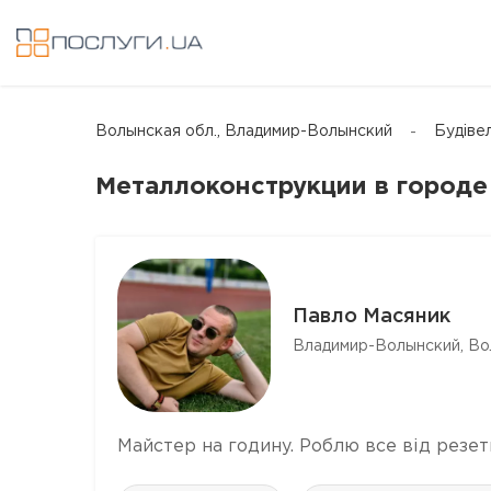
Волынская обл., Владимир-Волынский
Будіве
Mеталлоконструкции в город
Павло Масяник
Владимир-Волынский, Во
Майстер на годину. Роблю все від резе