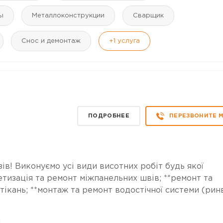
ы
Mеталлоконструкции
Сварщик
Снос и демонтаж
+1
услуга
ПОДРОБНЕЕ
ПЕРЕЗВОНИТЕ 
ів! Виконуємо усі види висотних робіт будь якої
етизація та ремонт міжпанельних швів; **ремонт та
тікань; **монтаж та ремонт водостічної системи (ринв