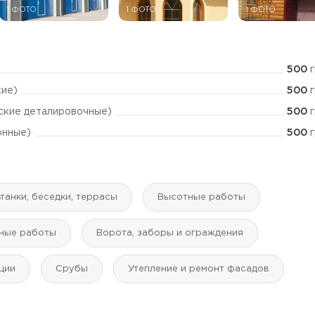
1 ФОТО
1 ФОТО
1 ФОТО
500
г
500
г
кие)
500
г
ские деталировочные)
500
г
онные)
танки, беседки, террасы
Высотные работы
ные работы
Ворота, заборы и ограждения
ции
Срубы
Утепление и ремонт фасадов