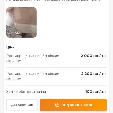
выбор цвета Так же восстанавливаем повреждения
любых акриловых конструкций (царапины, трещины,
продавленные и...
4 ФОТО
Ціни
Реставрація ванни 1,5м рідким
2 000
грн/шт.
акрилом
Реставрація ванни 1,7м рідким
2 200
грн/шт.
акрилом
Заміна обв´язки ванни
100
грн/шт.
ДЕТАЛЬНІШЕ
ПОДЗВОНІТЬ МЕНІ