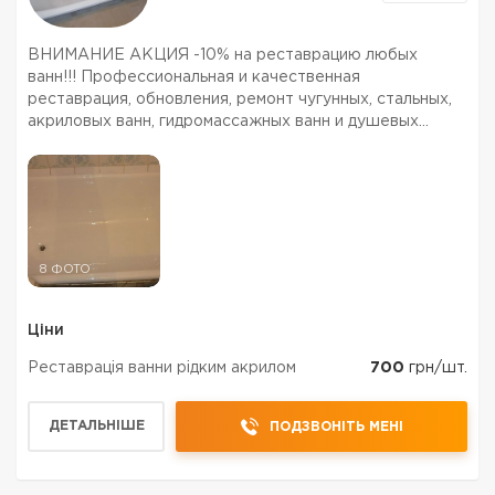
ВНИМАНИЕ АКЦИЯ -10% на реставрацию любых
ванн!!! Профессиональная и качественная
реставрация, обновления, ремонт чугунных, стальных,
акриловых ванн, гидромассажных ванн и душевых
поддонов, гидромассажных боксов , раковин, заделка
сколов и трещин также сквозных дыр в Одессе и
области. НЕДОРОГО!!! ...
8 ФОТО
Ціни
Реставрація ванни рідким акрилом
700
грн/шт.
ДЕТАЛЬНІШЕ
ПОДЗВОНІТЬ МЕНІ