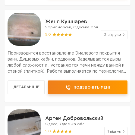
Женя Кушнарев
Чорноморськ, Одеська обл.
5.0
3 відгуки
Производится восстановление Эмалевого покрытия
ванн, Душевых кабин, поддонов. Заделываются дыры
любой сложност и , устраняются течи между ванной и
стеной (плиткой). Работа выполняется по технологии
качественно наливным акрилом , или промышленной
эмалью, с тщательной подготовкой поверхности,
ДЕТАЛЬНІШЕ
ПОДЗВОНІТЬ МЕНІ
Матер...
Артем Добровольский
Одеса, Одеська обл.
5.0
1 відгук