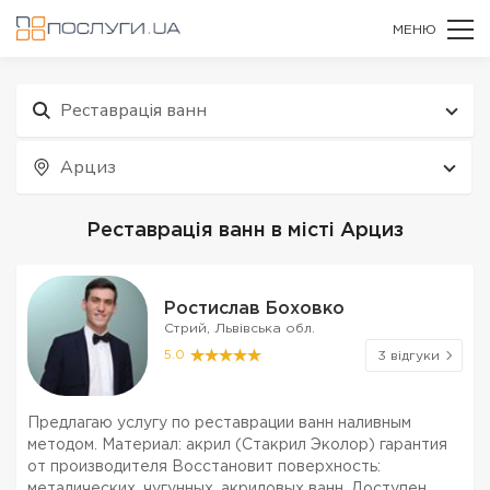
МЕНЮ
Реставрація ванн
Арциз
Реставрація ванн в місті Арциз
Ростислав Боховко
Стрий, Львівська обл.
5.0
3 відгуки
Предлагаю услугу по реставрации ванн наливным
методом. Материал: акрил (Стакрил Эколор) гарантия
от производителя Восстановит поверхность:
металических, чугунных, акриловых ванн. Доступен