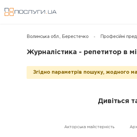
Волинська обл., Берестечко
Професійні пред
Журналістика - репетитор в м
Згідно параметрів пошуку, жодного ма
Дивіться т
Акторська майстерність
Арх