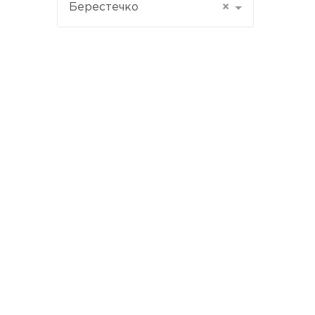
Берестечко
×