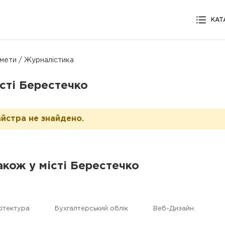
КАТ
мети / Журналістика
істі Берестечко
йстра не знайдено.
акож у місті Берестечко
ітектура
Бухгалтерський облік
Веб-Дизайн