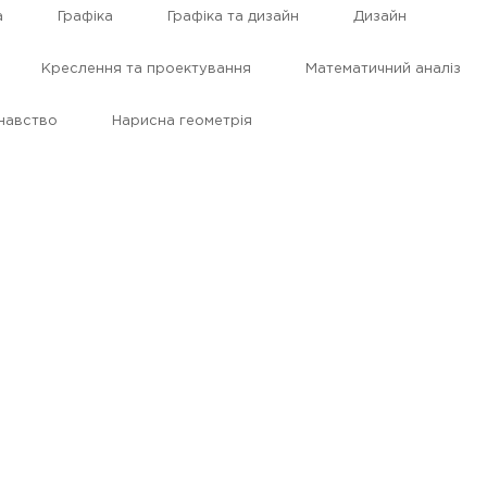
а
Графіка
Графіка та дизайн
Дизайн
Креслення та проектування
Математичний аналіз
навство
Нарисна геометрія