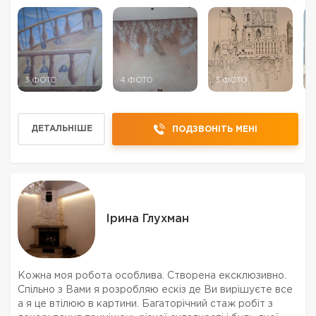
3 ФОТО
4 ФОТО
3 ФОТО
2
ДЕТАЛЬНІШЕ
ПОДЗВОНІТЬ МЕНІ
Ірина Глухман
Кожна моя робота особлива. Створена ексклюзивно.
Спільно з Вами я розробляю ескіз де Ви вирішуєте все
а я це втілюю в картини. Багаторічний стаж робіт з