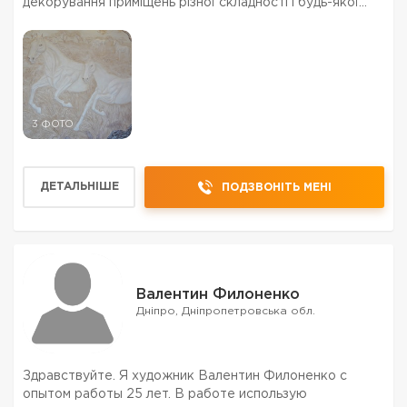
декорування приміщень різної складності і будь-якої
можливої ​​деталізації. Виконую багатофігурні композиції
із зображеннями людей, тварин. Робл...
3 ФОТО
ДЕТАЛЬНІШЕ
ПОДЗВОНІТЬ МЕНІ
Валентин Филоненко
Дніпро, Дніпропетровська обл.
Здравствуйте. Я художник Валентин Филоненко с
опытом работы 25 лет. В работе использую