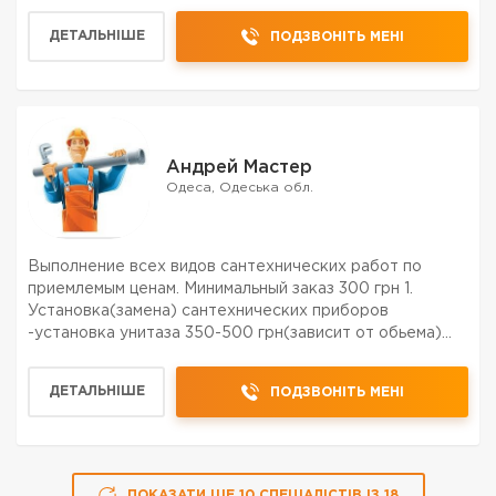
канализации и ливневки; *установка водомеров и
теплосчетчиков; *сварные виды работ Работа со всеми
ДЕТАЛЬНІШЕ
ПОДЗВОНІТЬ МЕНІ
видами материала (по...
Андрей Мастер
Одеса, Одеська обл.
Выполнение всех видов сантехнических работ по
приемлемым ценам. Минимальный заказ 300 грн 1.
Установка(замена) сантехнических приборов
-установка унитаза 350-500 грн(зависит от обьема)
-установка бойлера 400-600 грн(от габаритности и
сложности) -установка душевой кабины 1200-1800 грн
ДЕТАЛЬНІШЕ
ПОДЗВОНІТЬ МЕНІ
-установка г...
ПОКАЗАТИ ЩЕ
10
СПЕЦІАЛІСТІВ
ІЗ
18