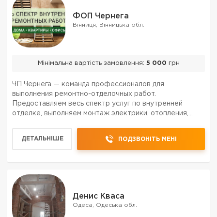
ФОП Чернега
Вінниця, Вінницька обл.
Мінімальна вартість замовлення:
5 000
грн
ЧП Чернега — команда профессионалов для
выполнения ремонтно-отделочных работ.
Предоставляем весь спектр услуг по внутренней
отделке, выполняем монтаж электрики, отопления,
водопровода, укладку плитки, ремонт под ключ.
Работаем в квартирах, офисах, торговых помещениях
ДЕТАЛЬНІШЕ
ПОДЗВОНІТЬ МЕНІ
по Виннице , области, Украин...
Денис Кваса
Одеса, Одеська обл.