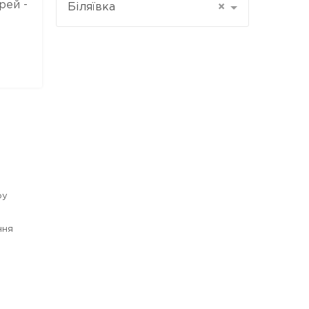
рей -
Біляївка
×
ру
ння