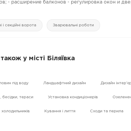
ов; - расширение балконов - регулировка окон и две
і і секційні ворота
Зварювальні роботи
також у місті Біляївка
ловин під воду
Ландшафтний дизайн
Дизайн інтер'є
, бесідки, тераси
Установка кондиціонерів
Озелене
 холодильників
Кування і лиття
Сходи та перила