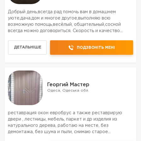
Добрый день,всегда рад помочь вам в домашнем
уюте,дача,дом и многое другое,выполняю всю
возможную помощь,весёлый, общительный,сосной
всегда можно договориться. Скорость и качество
обещяю.
ДЕТАЛЬНІШЕ
ПОДЗВОНІТЬ МЕНІ
Георгий Мастер
Одеса, Одеська обл.
реставрация окон евробрус а также реставрирую
двери , лестницы, мебель, паркет и др изделия из
натурального дерева, работаю на месте, без
демонтажа, без шума и пыли, снимаю старое
лакокрасочное покрьітие до дерева и крашу