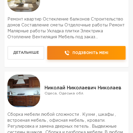
Ремонт квартир Остекление балконов Строительство
домов Составление сметы Отделочные работы Ремонт
Малярные работы Укладка плитки Электрика
Отопление Вентиляция Мебель под заказ
Изготовление и установка окон и дверей Качество
гарантируем!!! 20 лет опыта в строительстве Цены
ДЕТАЛЬНІШЕ
ПОДЗВОНІТЬ МЕНІ
договорные
Николай Николаевич Николаев
Одеса, Одеська обл.
Сборка мебели любой сложности . Кухни , шкафы ,
встроеная мебель , офисная мебель , кровати.
Регулировка и замена дверных петель . Выдвижные
системы ящиков . Сборка и разборка мебели. В любом