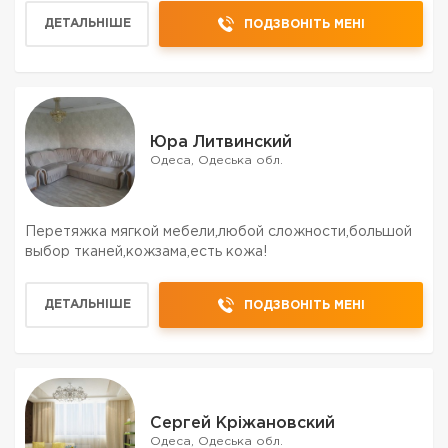
качественной єкологическичистой краской без запаха,
ДЕТАЛЬНІШЕ
ПОДЗВОНІТЬ МЕНІ
быстро сохнет с гаранти...
Юра Литвинский
Одеса, Одеська обл.
Перетяжка мягкой мебели,любой сложности,большой
выбор тканей,кожзама,есть кожа!
ДЕТАЛЬНІШЕ
ПОДЗВОНІТЬ МЕНІ
Сергей Кріжановский
Одеса, Одеська обл.