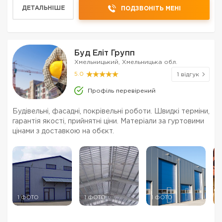
ДЕТАЛЬНІШЕ
ПОДЗВОНІТЬ МЕНІ
Буд Еліт Групп
Хмельницький, Хмельницька обл.
5.0
1 відгук
Профіль перевірений
Будівельні, фасадні, покрівельні роботи. Швидкі терміни,
гарантія якості, прийнятні ціни. Матеріали за гуртовими
цінами з доставкою на обєкт.
1 ФОТО
1 ФОТО
1 ФОТО
1