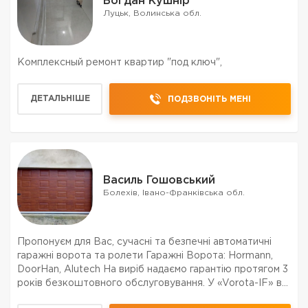
Богдан Кушнір
Луцьк, Волинська обл.
Комплексный ремонт квартир "под ключ",
ДЕТАЛЬНІШЕ
ПОДЗВОНІТЬ МЕНІ
Василь Гошовський
Болехів, Івано-Франківська обл.
Пропонуєм для Вас, сучасні та безпечні автоматичні
гаражні ворота та ролети Гаражні Ворота: Hormann,
DoorHan, Alutech На виріб надаємо гарантію протягом 3
років безкоштовного обслуговування. У «Vorota-IF» ви
маєте можливість придбати: гаражні ворота від