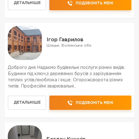
ДЕТАЛЬНІШЕ
ПОДЗВОНІТЬ МЕНІ
Ігор Гаврилов
Шацьк, Волинська обл.
Доброго дня Надаємо будівельні послуги різних видів.
Будинки під ключ,з деревяних брусів з зарізуванням
теплих углів,піноблока і інше. Огорожі,ворота різних
типів. Професійні зварювальні
роботи,сходи,гойдалки,барбекю і ...Бетонні роботи
перекриття,сходи...Фасадні роботи утеплення
ДЕТАЛЬНІШЕ
ПОДЗВОНІТЬ МЕНІ
мінватою,пінопла...