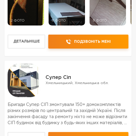
2 ФОТО
8 ФОТО
8 ФОТО
1
ДЕТАЛЬНІШЕ
ПОДЗВОНІТЬ МЕНІ
Супер Сіп
Хмельницький, Хмельницька обл.
Бригади Супер СІП змонтували 150+ домокомплектів
різних розмірів по центральній та західній Україні. Після
закінчення фасаду та ремонту ніхто не може відрізнити
СІП будинок від будинку з будь-яких інших матеріалів, а
у Вас буде сучасне житло на опалення якого ви будете
витрачати мінімальні кошти....