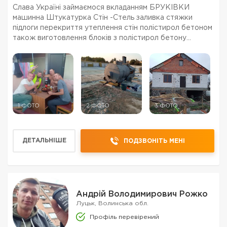
Слава Україні займаємося вкладанням БРУКІВКИ
машинна Штукатурка Стін -Стель заливка стяжки
підлоги перекриття утеплення стін полістирол бетоном
також виготовлення блоків з полістирол бетону
команда з професійним інструментом та досвідом
роботи допоможе вам збудувати мрію всі деталі по
телефону бу...
1 ФОТО
2 ФОТО
3 ФОТО
ДЕТАЛЬНІШЕ
ПОДЗВОНІТЬ МЕНІ
Андрій Володимирович Рожко
Луцьк, Волинська обл.
Профіль перевірений