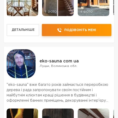
10 ФОТО
5 ФОТО
4 ФОТО
5
ДЕТАЛЬНІШЕ
ПОДЗВОНІТЬ МЕНІ
eko-sauna com ua
Луцьк, Волинська обл.
"eko-sauna" вже багато років займається переробкою
дерева і рада запропонувати своїм постійним і
майбутнім клієнтам кращі рішення в будівництві і
оформленні банних приміщень, декоруванні інтер'єру
натуральним деревом, ексклюзивних дерев'яних меблів.
Будівництво лазень і саун - включає в себе повн...