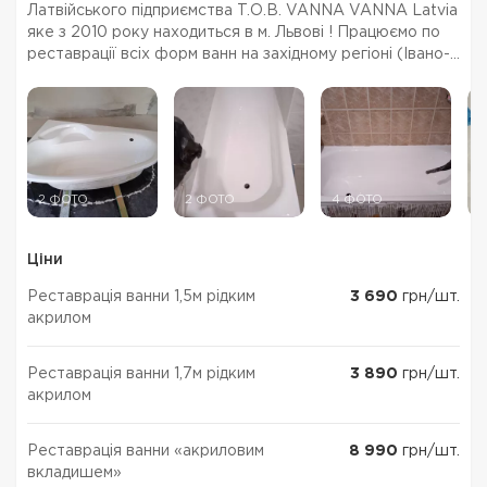
Латвійського підприємства Т.О.В. VANNA VANNA Latvia
яке з 2010 року находиться в м. Львові ! Працюємо по
реставрації всіх форм ванн на західному регіоні (Івано-
Франківськ, Рівне, Тернопіль, Луцьк, а також по області
Дрогобич, Стрий, Червоноград, Золочів...
2 ФОТО
2 ФОТО
4 ФОТО
2
Ціни
Реставрація ванни 1,5м рідким
3 690
грн/шт.
акрилом
Реставрація ванни 1,7м рідким
3 890
грн/шт.
акрилом
Реставрація ванни «акриловим
8 990
грн/шт.
вкладишем»