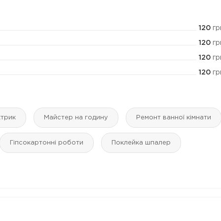
120
гр
120
гр
120
гр
120
гр
ктрик
Майстер на годину
Ремонт ванної кімнати
Гіпсокартонні роботи
Поклейка шпалер