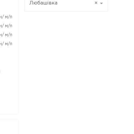
Любашівка
×
н/ м/п
н/ м/п
н/ м/п
н/ м/п