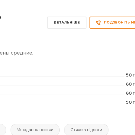
р
ДЕТАЛЬНІШЕ
ПОДЗВОНІТЬ М
ены средние.
50
г
80
г
80
г
50
г
Укладання плитки
Стяжка підлоги