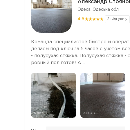
Александр Стояно
Одеса, Одеська обл.
4.8
2 відгуки
Команда специалистов быстро и операти
делаем под ключ за 5 часов с учетом в
- полусухая стяжка. Полусухая стяжка - э
ровный пол готов! А ...
5 ФОТО
3 ФОТО