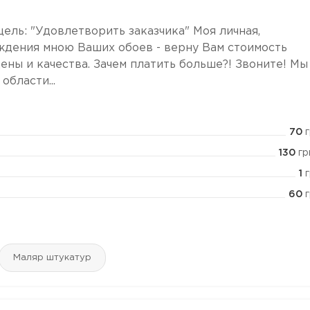
ель: "Удовлетворить заказчика" Моя личная,
еждения мною Ваших обоев - верну Вам стоимость
ены и качества. Зачем платить больше?! Звоните! Мы
бласти...
70
г
130
гр
1
г
60
г
Маляр штукатур