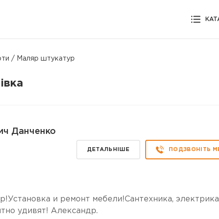
КАТ
оти / Маляр штукатур
івка
ич Данченко
ДЕТАЛЬНІШЕ
ПОДЗВОНІТЬ М
р!Установка и ремонт мебели!Сантехника, электрика
тно удивят! Александр.