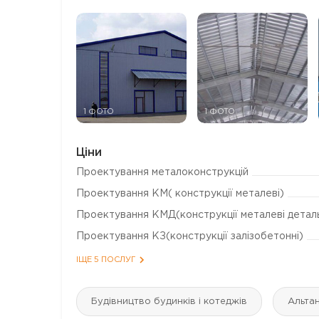
1 ФОТО
1 ФОТО
Ціни
Проектування металоконструкцій
Проектування КМ( конструкції металеві)
Проектування КМД(конструкції металеві деталь
Проектування КЗ(конструкції залізобетонні)
ІЩЕ 5 ПОСЛУГ
Будівництво будинків і котеджів
Альтан