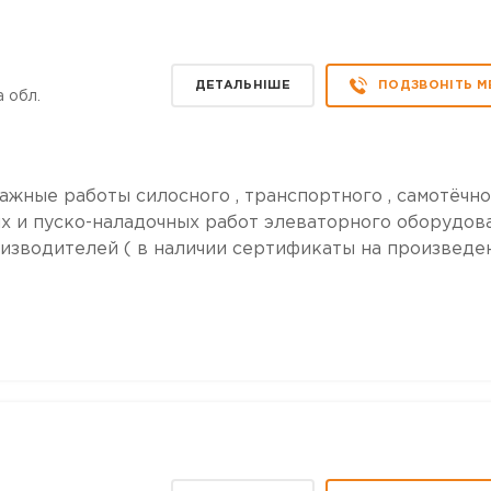
ДЕТАЛЬНІШЕ
ПОДЗВОНІТЬ М
 обл.
жные работы силосного , транспортного , самотёчно
х и пуско-наладочных работ элеваторного оборудов
изводителей ( в наличии сертификаты на произведе