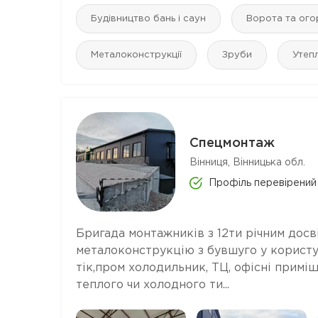
Будівництво бань і саун
Ворота та ого
Металоконструкції
Зруби
Утеп
Спецмонтаж
Вінниця, Вінницька обл.
Профіль перевірений
Бригада монтажників з 12ти річним досві
металоконструкцію з бувшуго у користув
тік,пром холодильник, ТЦ, офісні приміщ
теплого чи холодного ти...