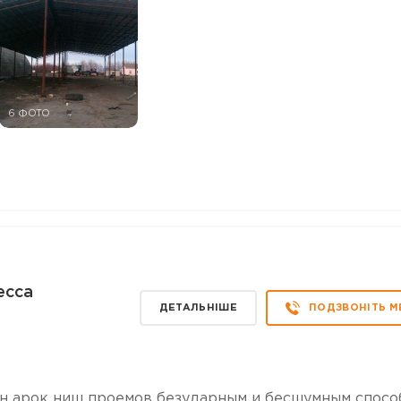
6 ФОТО
есса
ДЕТАЛЬНІШЕ
ПОДЗВОНІТЬ М
н арок ниш проемов безударным и бесшумным спосо