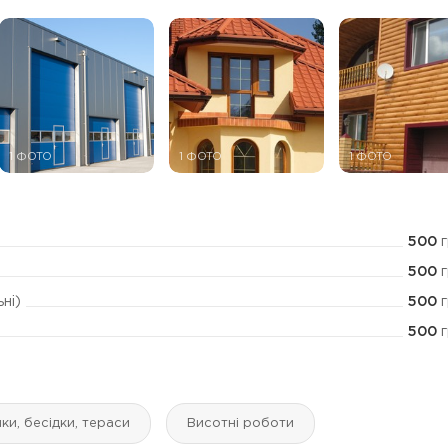
1 ФОТО
1 ФОТО
1 ФОТО
500
г
500
г
500
г
ні)
500
г
ки, бесідки, тераси
Висотні роботи