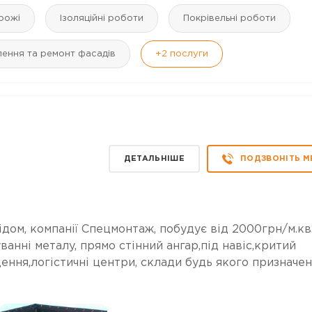
рожі
Ізоляційні роботи
Покрівельні роботи
лення та ремонт фасадів
+2
послуги
ДЕТАЛЬНІШЕ
ПОДЗВОНІТЬ М
дом, компанії Спецмонтаж, побудує від 2000грн/м.кв.
анні металу, прямо стінний ангар,під навіс,критий
ення,логістичні центри, склади будь якого призначен