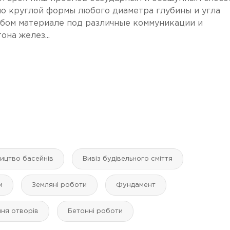
о круглой формы любого диаметра глубины и угла
юбом материале под различные коммуникации и
на желез...
ництво басейнів
Вивіз будівельного сміття
и
Земляні роботи
Фундамент
ня отворів
Бетонні роботи