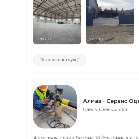
9 ФОТО
2 ФОТО
Металоконструкції
Алмаз - Сервис Од
Одеса, Одеська обл.
Алмазная резка бетона Ж/Бетонных сте