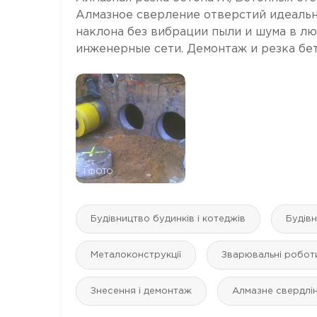
Алмазное сверление отверстий идеальн
наклона без вибрации пыли и шума в л
инженерные сети. Демонтаж и резка бето
1 ФОТО
Будівництво будинків і котеджів
Будів
Металоконструкції
Зварювальні робот
Знесення і демонтаж
Алмазне свердлін