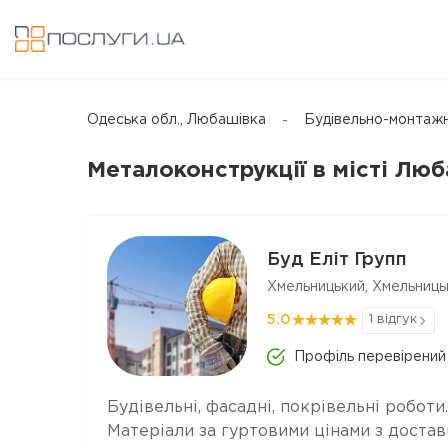
Одеська обл., Любашівка
Будівельно-монтажн
Металоконструкції в місті Лю
Буд Еліт Групп
Хмельницький, Хмельниць
5.0
1 відгук
Профіль перевірений
Будівельні, фасадні, покрівельні роботи.
Матеріали за гуртовими цінами з достав