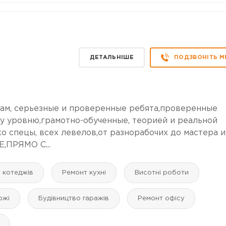
ДЕТАЛЬНІШЕ
ПОДЗВОНІТЬ М
ам, серьезные и проверенные ребята,проверенные
у уровню,грамотно-обученные, теорией и реальной
о спецы, всех левелов,от разнорабочих до мастера и
ПРЯМО С...
і котеджів
Ремонт кухні
Висотні роботи
ожі
Будівництво гаражів
Ремонт офісу