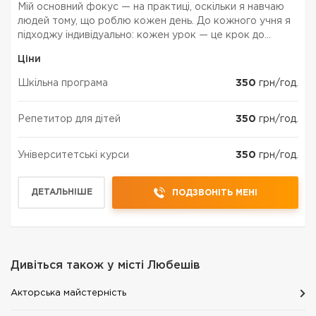
Мій основний фокус — на практиці, оскільки я навчаю
людей тому, що роблю кожен день. До кожного учня я
підходжу індивідуально: кожен урок — це крок до
професії майбутнього. Якщо я не зможу вас у цьому
Ціни
переконати, поверну гроші.
Шкільна програма
350
грн/год.
Репетитор для дітей
350
грн/год.
Університетські курси
350
грн/год.
ДЕТАЛЬНІШЕ
ПОДЗВОНІТЬ МЕНІ
Дивіться також у місті
Любешів
Акторська майстерність