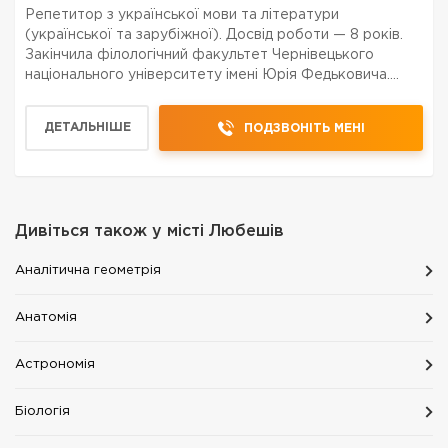
Репетитор з української мови та літератури
(української та зарубіжної). Досвід роботи — 8 років.
Закінчила філологічний факультет Чернівецького
національного університету імені Юрія Федьковича.
Використовую індивідуальний підхід до кожного учня,
сучасні методики навчання та практичні методи для д...
ДЕТАЛЬНІШЕ
ПОДЗВОНІТЬ МЕНІ
Дивіться також у місті
Любешів
Аналітична геометрія
Анатомія
Астрономія
Біологія