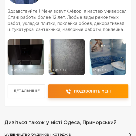
Здравствуйте ! Меня зовут Фёдор, я мастер универсал.
Стаж работы более 12 лет. Любые виды ремонтных
работ, укладка плитки, поклейка обоев, декоративная
штукатурка, сантехника, малярные работы, поклейка
обоев, электрика, установка встроенной техники,
установка / сборка кухни, установка / сборка ме...
11 ФОТО
9 ФОТО
12 ФОТО
ДЕТАЛЬНІШЕ
ПОДЗВОНІТЬ МЕНІ
Дивіться також у місті
Одеса, Приморський
Будівництво будинків і котеджів