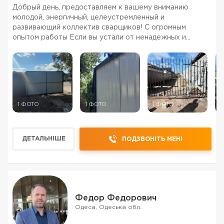
Добрый день, предоставляем к вашему вниманию
молодой, энергичный, целеустремленный и
развивающий коллектив сварщиков! С огромным
опытом работы Если вы устали от ненадежных и
неприятных сварщиков, тогда вам к нам!!!! Мы работаем
на репутацию и дорожим каждым клиентом. Выполняем
работы любой сложно...
1 ФОТО
1 ФОТО
1 ФОТО
1
ДЕТАЛЬНІШЕ
ПОДЗВОНІТЬ МЕНІ
Федор Федорович
Одеса, Одеська обл.