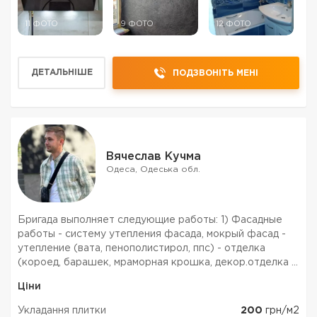
11 ФОТО
9 ФОТО
12 ФОТО
ДЕТАЛЬНІШЕ
ПОДЗВОНІТЬ МЕНІ
Вячеслав Кучма
Одеса, Одеська обл.
Бригада выполняет следующие работы: 1) Фасадные
работы - систему утепления фасада, мокрый фасад -
утепление (вата, пенополистирол, ппс) - отделка
(короед, барашек, мраморная крошка, декор.отделка )
- укладка плитки. - декоративная отделка квартир и
Ціни
фасадов. 2) Плиточные работы ( Укладка плитки) Д...
Укладання плитки
200
грн/м2