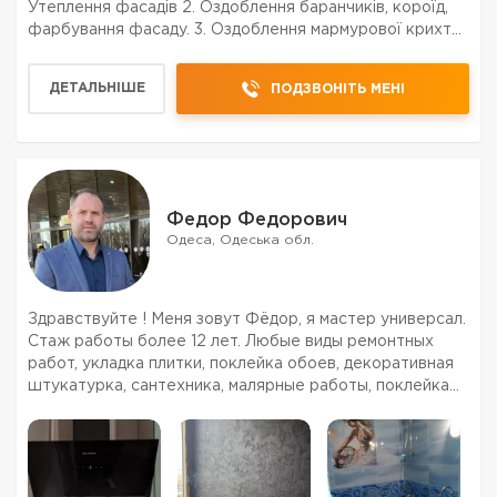
Утеплення фасадів 2. Оздоблення баранчиків, короїд,
фарбування фасаду. 3. Оздоблення мармурової крихти
- Працюємо з багатьма складами, можемо надати свої
знижки на матеріали. - За потреби можемо ск...
ДЕТАЛЬНІШЕ
ПОДЗВОНІТЬ МЕНІ
Федор Федорович
Одеса, Одеська обл.
Здравствуйте ! Меня зовут Фёдор, я мастер универсал.
Стаж работы более 12 лет. Любые виды ремонтных
работ, укладка плитки, поклейка обоев, декоративная
штукатурка, сантехника, малярные работы, поклейка
обоев, электрика, установка встроенной техники,
установка / сборка кухни, установка / сборка ме...