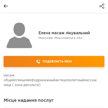
Елена масаж лікувальний
Миколаїв, Миколаївська обл.
ПОДЗВОНІТЬ МЕНІ
масаж
общийспинылимфодринажныйантицелюлитныймассаж
лица ( зона декольте)
Місце надання послуг