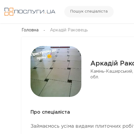
Пошук спеціаліста
Головна
Аркадій Раковець
Аркадій Рак
Камінь-Каширський,
обл.
Про спеціаліста
Займаємось усіма видами плиточних робіт