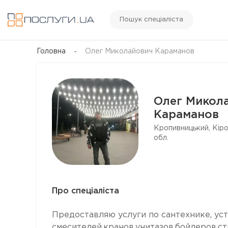
Пошук спеціаліста
Головна
Олег Миколайович Караманов
Олег Микол
Караманов
Кропивницький, Кір
обл.
Про спеціаліста
Предоставляю услуги по сантехнике, ус
смесителей,кранов,унитазов,бойлеров,с