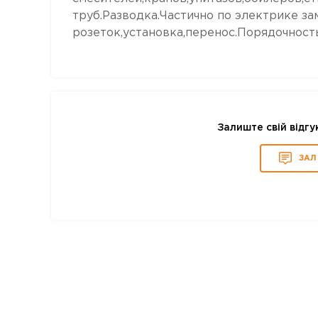
труб.Разводка.Частично по электрике за
розеток,установка,перенос.Порядочность
Залиште свій відгу
ЗАЛ