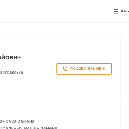
КАТ
айович
ПОДЗВОНІТЬ МЕНІ
овоградська
тановка замена
тиральных машин замена