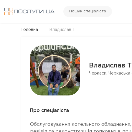
Пошук спеціаліста
Головна
Владислав Т
Владислав Т
Черкаси, Черкаська 
Про спеціаліста
Обслуговування котельного обладнання,
ревізія та реконструкція топкових в пр