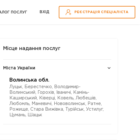
ВХІД
АЛОГ ПОСЛУГ
РЕЄСТРАЦІЯ СПЕЦІАЛІСТА
Місце надання послуг
Міста України
Волинська обл.
Луцьк, Берестечко, Володимир-
Волинський, Горохів, Іваничі, Камінь-
Каширський, Ківерці, Ковель, Любешів,
Любомль, Маневичі, Нововолинськ, Ратне,
Рожище, Стара Вижівка, Турійськ, Устилуг,
Цумань, Шацьк