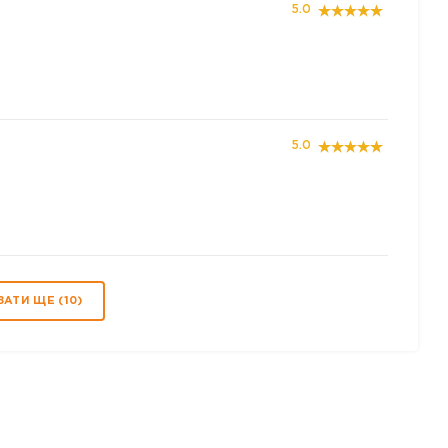
5.0
5.0
АТИ ЩЕ (
10
)