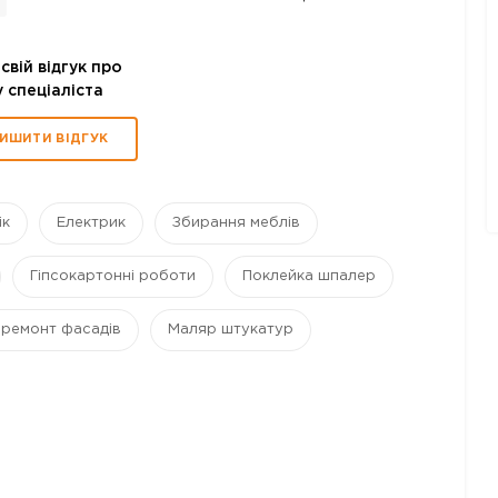
свій відгук про
 спеціаліста
ИШИТИ ВІДГУК
ік
Електрик
Збирання меблів
Гіпсокартонні роботи
Поклейка шпалер
 ремонт фасадів
Маляр штукатур