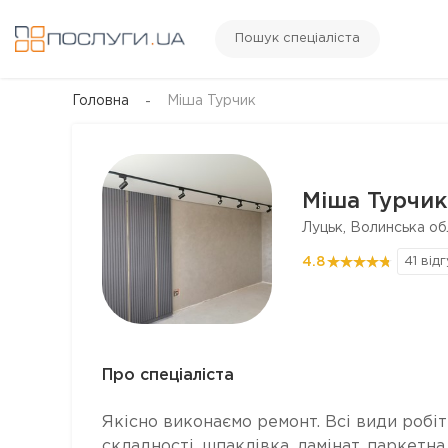
Пошук спеціаліста
Головна
Міша Турчик
Міша Турчик
Луцьк, Волинська об
4.8
41 від
Про спеціаліста
Якісно виконаємо ремонт. Всі види робіт
складності, шпаклівка, ламінат, паркетн