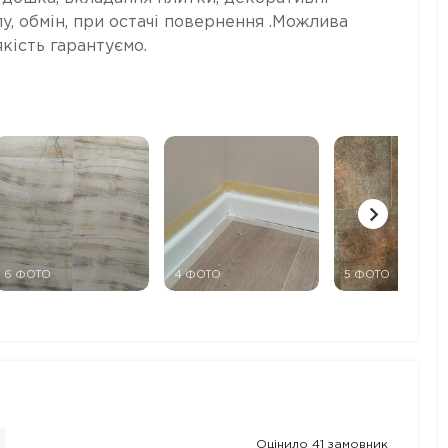
у, обмін, при остачі повернення .Можлива
кість гарантуємо.
6 ФОТО
4 ФОТО
5 ФОТО
Оцінило
41 замовник