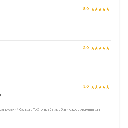
5.0
5.0
5.0
!
французький балкон. Тобто треба зробити оздоровлення стін