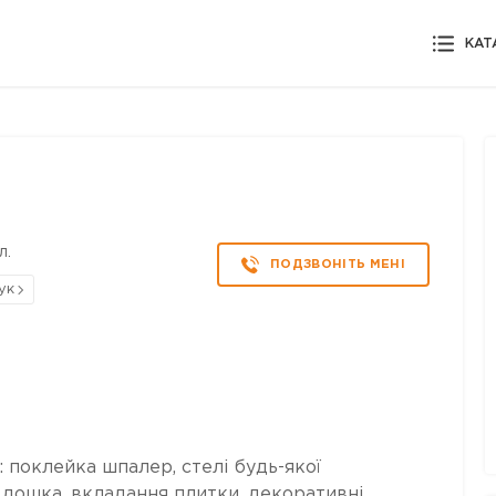
КАТ
л.
ПОДЗВОНІТЬ МЕНІ
гук
: поклейка шпалер, стелі будь-якої
а дошка, вкладання плитки, декоративні