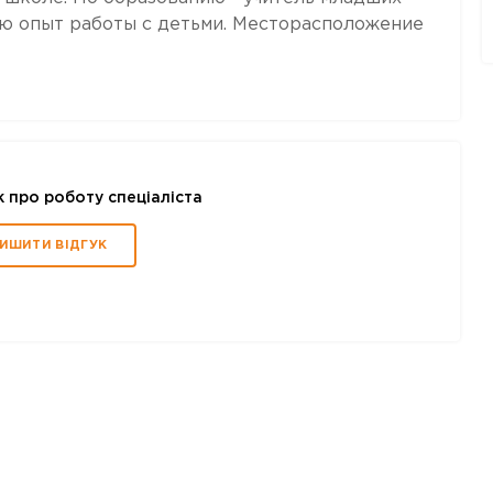
мею опыт работы с детьми. Месторасположение
к про роботу спеціаліста
ИШИТИ ВІДГУК