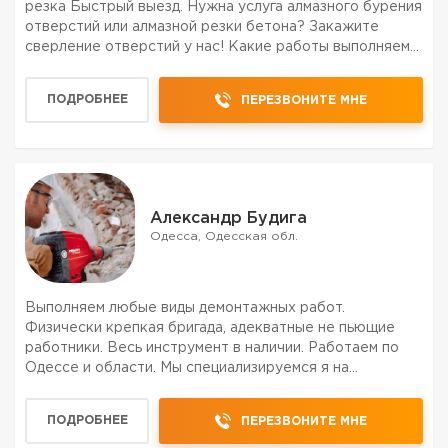
резка Быстрый выезд. Нужна услуга алмазного бурения
отверстий или алмазной резки бетона? Закажите
сверление отверстий у нас! Какие работы выполняем?
- • Алмазное бурение отверстий под вентиляцию,
канализацию, отопление, сантехнику • Выполняем
ПОДРОБНЕЕ
ПЕРЕЗВОНИТЕ МНЕ
расширени...
Александр Будига
Одесса, Одесская обл.
Выполняем любые виды демонтажных работ.
Физически крепкая бригада, адекватные не пьющие
работники. Весь инструмент в наличии. Работаем по
Одессе и области. Мы специализируемся я на
безопасном удалении опасных материалов из таких
структур, как школы, дома, сельские здания,
ПОДРОБНЕЕ
ПЕРЕЗВОНИТЕ МНЕ
сельскохозяйственные объ...