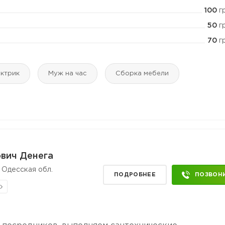
100
г
50
г
70
г
ктрик
Муж на час
Сборка мебели
вич Денега
 Одесская обл.
ПОДРОБНЕЕ
ПОЗВОН