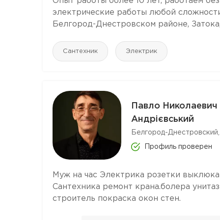
Опыт работы более 10 лет, работаем бе
электрические работы любой сложности.
Белгород-Днестровском районе, Затока
Сантехник
Электрик
Павло Николаевич
Андрієвський
Белгород-Днестровский,
Профиль проверен
Муж на час Электрика розетки выклюка
Сантехника ремонт крана.болера унитаз
строитель покраска окон стен.