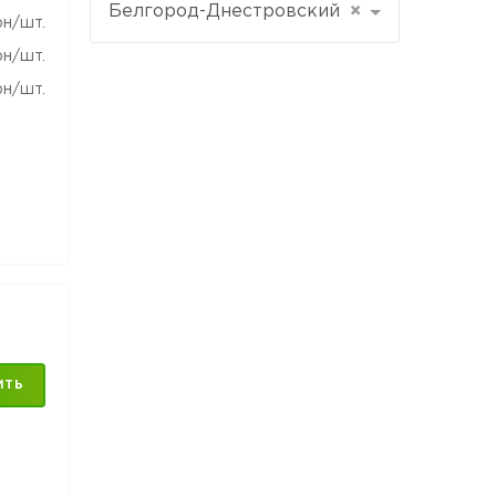
Белгород-Днестровский
×
рн/шт.
рн/шт.
рн/шт.
ИТЬ