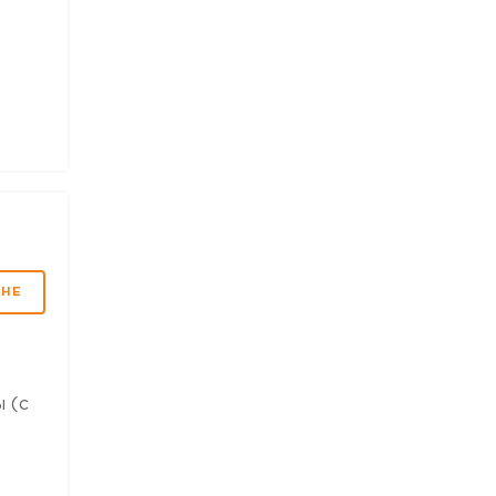
МНЕ
 (с