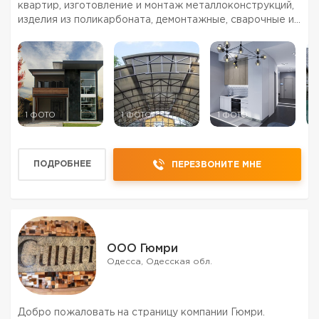
квартир, изготовление и монтаж металлоконструкций,
изделия из поликарбоната, демонтажные, сварочные и
кровельные работы в Одессе по самым низким ценам,
индивидуальный подход, гарантия качества. На рынке
ремонтно-стро...
1 ФОТО
1 ФОТО
1 ФОТО
1
ПОДРОБНЕЕ
ПЕРЕЗВОНИТЕ МНЕ
ООО Гюмри
Одесса, Одесская обл.
Добро пожаловать на страницу компании Гюмри.