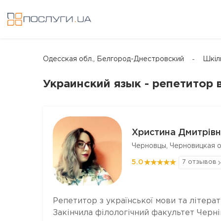
Одесская обл., Белгород-Днестровский
Шкіл
Украинский язык - репетитор
Христина Дмитрівн
Черновцы, Черновицкая о
5.0
7 отзывов
Репетитор з української мови та літерат
Закінчила філологічний факультет Черні