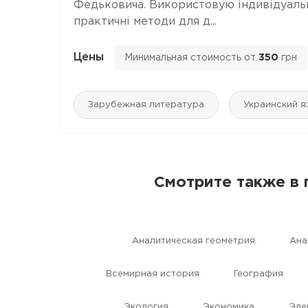
Федьковича. Використовую індивідуальни
практичні методи для д...
Цены
Минимальная стоимость от
350
грн
Зарубежная литература
Украинский я
Смотрите также в
Aналитическая геометрия
Aна
Всемирная история
География
Экология
Экономика
Эле