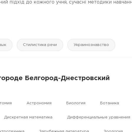
й підхід до кожного учня, сучасні методики навчанн
зык
Стилистика речи
Украинознавство
 городе Белгород-Днестровский
томия
Астрономия
Биология
Ботаника
Дискретная математика
Дифференциальные уравнения
ктротехника
Зарубежная литература
Зоология